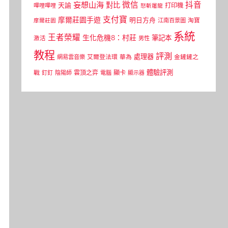
微信
抖音
妄想山海
對比
天諭
打印機
嗶哩嗶哩
怒斬屠龍
支付寶
摩爾莊園手遊
明日方舟
江南百景圖
淘寶
摩爾莊園
系統
王者榮耀
生化危機8：村莊
筆記本
激活
男性
教程
評測
處理器
網易雲音樂
艾爾登法環
華為
金鏟鏟之
體驗評測
顯卡
戰
雲頂之弈
釘釘
陰陽師
電腦
顯示器