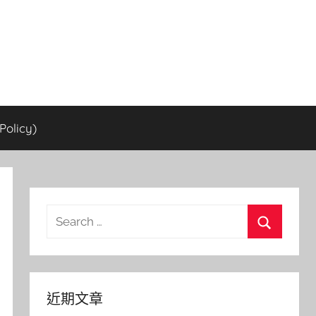
olicy)
Search
for:
Search
近期文章