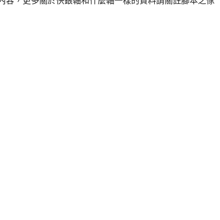
細內容，更多關於快銀軸和什麼軸一樣的資料請關註腳本之傢