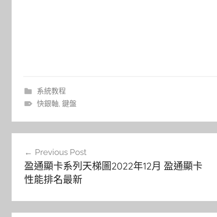
系統教程
快銀軸
,
鍵盤
文
Previous Post
章
盈通顯卡系列天梯圖2022年12月 盈通顯卡
導
性能排名最新
覽