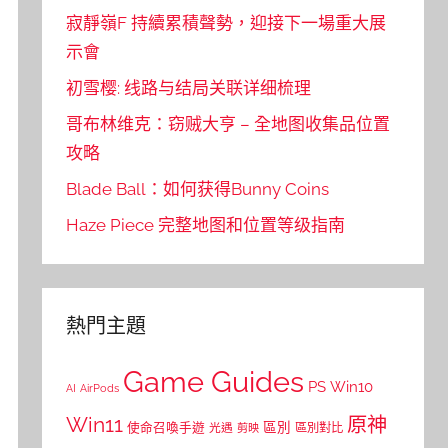
寂靜嶺F 持續累積聲勢，迎接下一場重大展
示會
初雪樱: 线路与结局关联详细梳理
哥布林维克：窃贼大亨 – 全地图收集品位置
攻略
Blade Ball：如何获得Bunny Coins
Haze Piece 完整地图和位置等级指南
熱門主題
Game Guides
PS
Win10
AI
AirPods
Win11
原神
區別
使命召喚手遊
區別對比
光遇
剪映