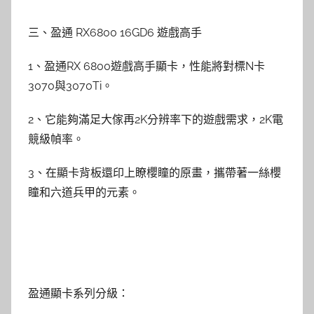
三、盈通 RX6800 16GD6 遊戲高手
1、盈通RX 6800遊戲高手顯卡，性能將對標N卡
3070與3070Ti。
2、它能夠滿足大傢再2K分辨率下的遊戲需求，2K電
競級幀率。
3、在顯卡背板還印上瞭櫻瞳的原畫，攜帶著一絲櫻
瞳和六道兵甲的元素。
盈通顯卡系列分級：