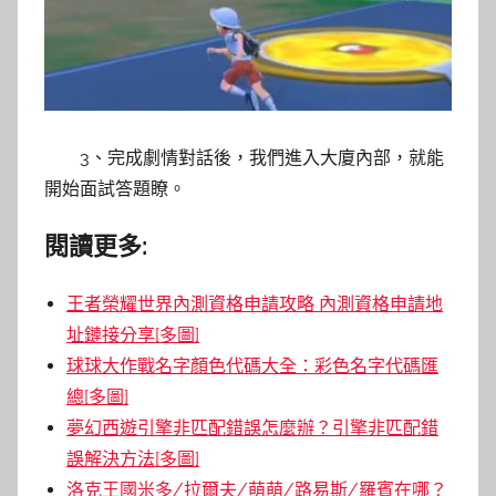
3、完成劇情對話後，我們進入大廈內部，就能
開始面試答題瞭。
閱讀更多:
王者榮耀世界內測資格申請攻略 內測資格申請地
址鏈接分享[多圖]
球球大作戰名字顏色代碼大全：彩色名字代碼匯
總[多圖]
夢幻西遊引擎非匹配錯誤怎麼辦？引擎非匹配錯
誤解決方法[多圖]
洛克王國米多/拉爾夫/萌萌/路易斯/羅賓在哪？