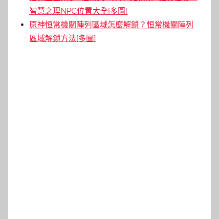
智慧之理NPC位置大全[多圖]
原神恒常機關陣列區域怎麼解鎖？恒常機關陣列
區域解鎖方法[多圖]