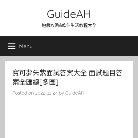
Skip
GuideAH
to
content
遊戲攻略&軟件生活教程大全
Menu
寶可夢朱紫面試答案大全 面試題目答
案全匯總[多圖]
Posted on
2022-11-24
by
GuideAH