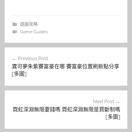
遊戲攻略
Game Guides
文
Previous Post
章
寶可夢朱紫賽富豪在哪 賽富豪位置刷新點分享
導
[多圖]
覽
Next Post
霓虹深淵無限要錢嗎 霓虹深淵無限是買斷制嗎
[多圖]