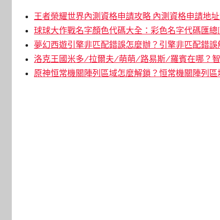
王者榮耀世界內測資格申請攻略 內測資格申請地址鏈
球球大作戰名字顏色代碼大全：彩色名字代碼匯總[
夢幻西遊引擎非匹配錯誤怎麼辦？引擎非匹配錯誤解
洛克王國米多/拉爾夫/萌萌/路易斯/羅賓在哪？智
原神恒常機關陣列區域怎麼解鎖？恒常機關陣列區域