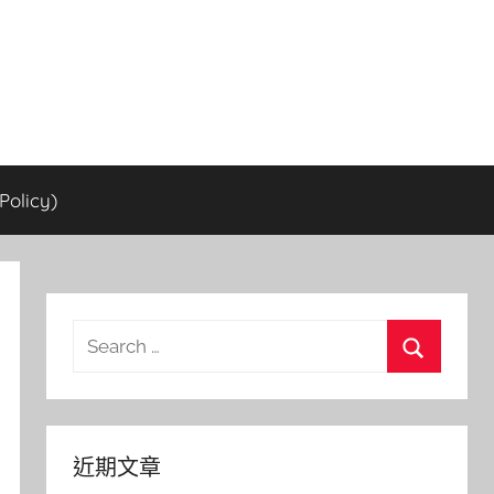
olicy)
Search
for:
Search
近期文章