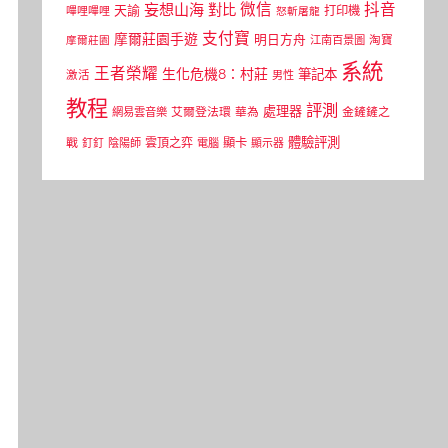
微信
抖音
妄想山海
對比
天諭
打印機
嗶哩嗶哩
怒斬屠龍
支付寶
摩爾莊園手遊
明日方舟
江南百景圖
淘寶
摩爾莊園
系統
王者榮耀
生化危機8：村莊
筆記本
激活
男性
教程
評測
處理器
網易雲音樂
艾爾登法環
華為
金鏟鏟之
體驗評測
顯卡
戰
雲頂之弈
釘釘
陰陽師
電腦
顯示器