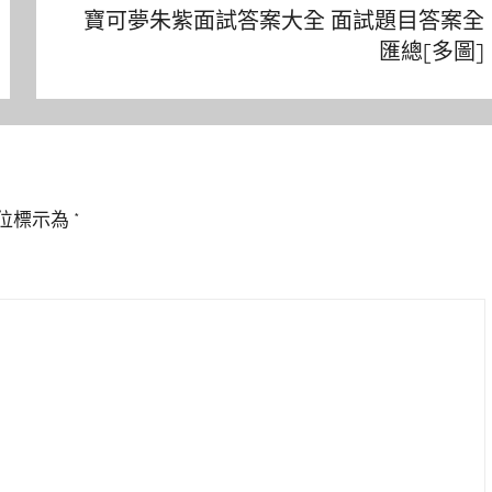
寶可夢朱紫面試答案大全 面試題目答案全
匯總[多圖]
位標示為
*