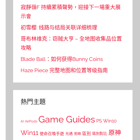
寂靜嶺F 持續累積聲勢，迎接下一場重大展
示會
初雪樱: 线路与结局关联详细梳理
哥布林维克：窃贼大亨 – 全地图收集品位置
攻略
Blade Ball：如何获得Bunny Coins
Haze Piece 完整地图和位置等级指南
熱門主題
Game Guides
PS
Win10
AI
AirPods
Win11
原神
區別
使命召喚手遊
區別對比
光遇
剪映