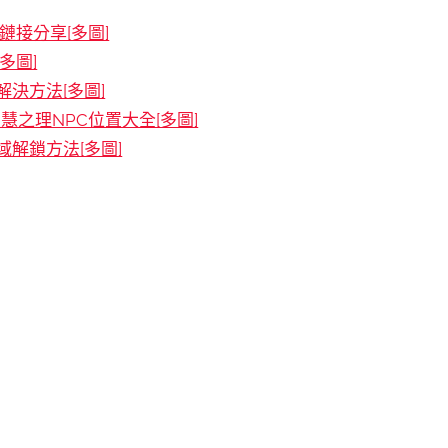
接分享[多圖]
多圖]
決方法[多圖]
慧之理NPC位置大全[多圖]
解鎖方法[多圖]