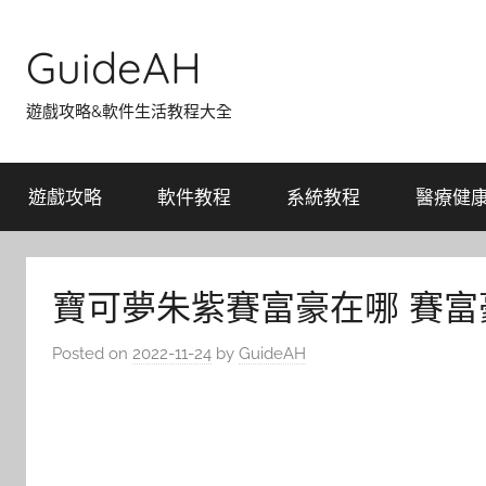
Skip
to
GuideAH
content
遊戲攻略&軟件生活教程大全
遊戲攻略
軟件教程
系統教程
醫療健
寶可夢朱紫賽富豪在哪 賽富
Posted on
2022-11-24
by
GuideAH