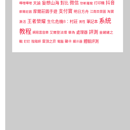
微信
抖音
妄想山海
對比
天諭
打印機
嗶哩嗶哩
怒斬屠龍
支付寶
摩爾莊園手遊
明日方舟
江南百景圖
淘寶
摩爾莊園
系統
王者榮耀
生化危機8：村莊
筆記本
激活
男性
教程
評測
處理器
網易雲音樂
艾爾登法環
華為
金鏟鏟之
體驗評測
顯卡
戰
雲頂之弈
釘釘
陰陽師
電腦
顯示器