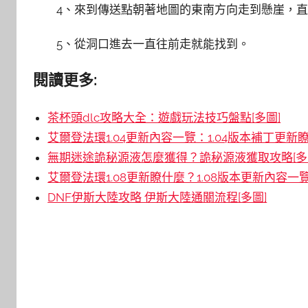
4、來到傳送點朝著地圖的東南方向走到懸崖，
5、從洞口進去一直往前走就能找到。
閱讀更多:
茶杯頭dlc攻略大全：遊戲玩法技巧盤點[多圖]
艾爾登法環1.04更新內容一覽：1.04版本補丁更新瞭
無期迷途詭秘源液怎麼獲得？詭秘源液獲取攻略[多
艾爾登法環1.08更新瞭什麼？1.08版本更新內容一覽
DNF伊斯大陸攻略 伊斯大陸通關流程[多圖]