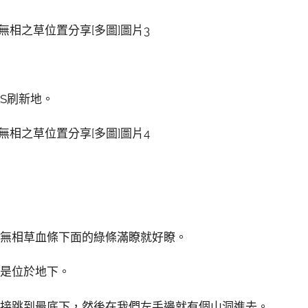
S刷新地。
等無相草血條下面的綠條滿瞭就好瞭。
置是位於地下。
直接跳到最底下，然後在我們左手邊就有個山洞進去。