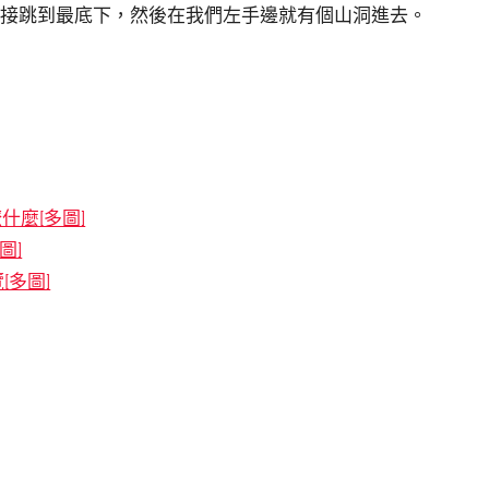
直接跳到最底下，然後在我們左手邊就有個山洞進去。
什麼[多圖]
圖]
[多圖]