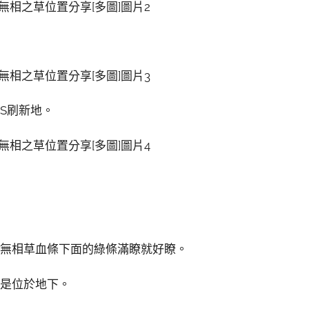
S刷新地。
等無相草血條下面的綠條滿瞭就好瞭。
置是位於地下。