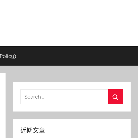
olicy)
Search
for:
Search
近期文章