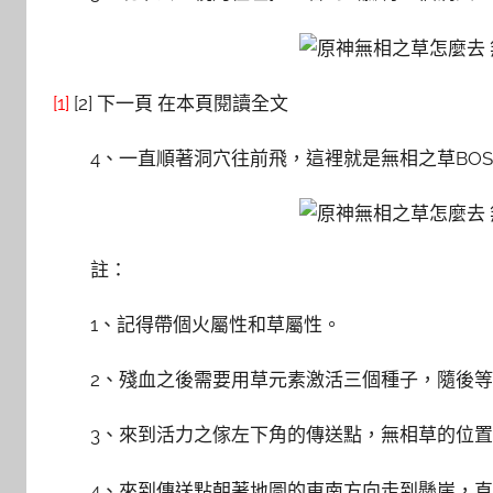
[1]
[2] 下一頁 在本頁閱讀全文
4、一直順著洞穴往前飛，這裡就是無相之草BOS
註：
1、記得帶個火屬性和草屬性。
2、殘血之後需要用草元素激活三個種子，隨後
3、來到活力之傢左下角的傳送點，無相草的位
4、來到傳送點朝著地圖的東南方向走到懸崖，