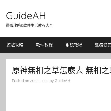
Skip
to
GuideAH
content
遊戲攻略&軟件生活教程大全
遊戲攻略
軟件教程
系統教程
醫療健
原神無相之草怎麼去 無相之
Posted on
2022-11-02
by
GuideAH