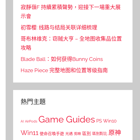
寂靜嶺F 持續累積聲勢，迎接下一場重大展
示會
初雪樱: 线路与结局关联详细梳理
哥布林维克：窃贼大亨 – 全地图收集品位置
攻略
Blade Ball：如何获得Bunny Coins
Haze Piece 完整地图和位置等级指南
熱門主題
Game Guides
PS
Win10
AI
AirPods
Win11
原神
區別
使命召喚手遊
區別對比
光遇
剪映