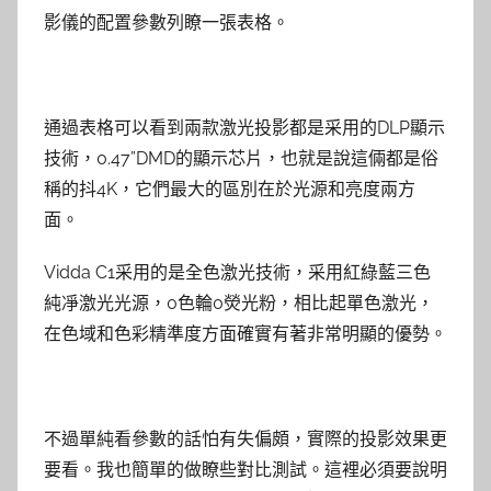
影儀的配置參數列瞭一張表格。
通過表格可以看到兩款激光投影都是采用的DLP顯示
技術，0.47”DMD的顯示芯片，也就是說這倆都是俗
稱的抖4K，它們最大的區別在於光源和亮度兩方
面。
Vidda C1采用的是全色激光技術，采用紅綠藍三色
純凈激光光源，0色輪0熒光粉，相比起單色激光，
在色域和色彩精準度方面確實有著非常明顯的優勢。
不過單純看參數的話怕有失偏頗，實際的投影效果更
要看。我也簡單的做瞭些對比測試。這裡必須要說明