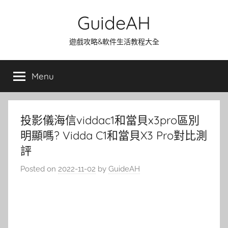
Skip
GuideAH
to
content
遊戲攻略&軟件生活教程大全
Menu
投影儀海信viddac1和當貝x3pro區別
明顯嗎? Vidda C1和當貝X3 Pro對比測
評
Posted on
2022-11-02
by
GuideAH