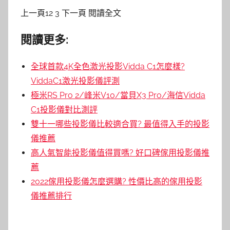
上一頁12 3 下一頁 閱讀全文
閱讀更多:
全球首款4K全色激光投影Vidda C1怎麼樣?
ViddaC1激光投影儀評測
極米RS Pro 2/峰米V10/當貝X3 Pro/海信Vidda
C1投影儀對比測評
雙十一哪些投影儀比較適合買? 最值得入手的投影
儀推薦
高人氣智能投影儀值得買嗎? 好口碑傢用投影儀推
薦
2022傢用投影儀怎麼選購? 性價比高的傢用投影
儀推薦排行