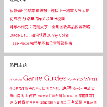
寂靜嶺F 持續累積聲勢，迎接下一場重大展示會
初雪樱: 线路与结局关联详细梳理
哥布林维克：窃贼大亨 – 全地图收集品位置攻略
Blade Ball：如何获得Bunny Coins
Haze Piece 完整地图和位置等级指南
熱門主題
Game Guides
Win11
PS
Win10
AI
AirPods
原神
妄
區別
使命召喚手遊
區別對比
天諭
光遇
剪映
嗶哩嗶哩
微信
抖音
想山海
對比
摩爾莊園手
打印機
怒斬屠龍
摩爾莊園
支付寶
王者榮耀
遊
生化危機
明日方舟
江南百景圖
淘寶
激活