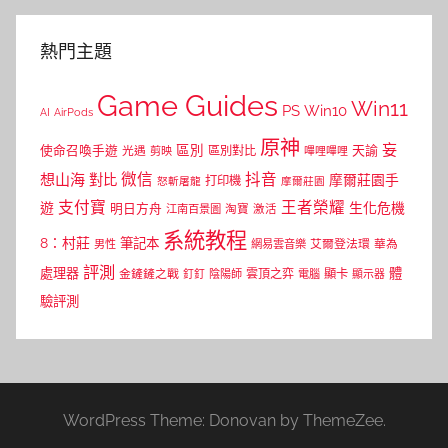
熱門主題
Game Guides
Win11
PS
Win10
AI
AirPods
原神
妄
區別
使命召喚手遊
區別對比
天諭
光遇
剪映
嗶哩嗶哩
微信
抖音
想山海
對比
摩爾莊園手
打印機
怒斬屠龍
摩爾莊園
支付寶
王者榮耀
遊
生化危機
明日方舟
江南百景圖
淘寶
激活
系統教程
8：村莊
筆記本
網易雲音樂
艾爾登法環
華為
男性
評測
體
處理器
顯卡
金鏟鏟之戰
雲頂之弈
釘釘
陰陽師
電腦
顯示器
驗評測
WordPress Theme: Donovan by ThemeZee.