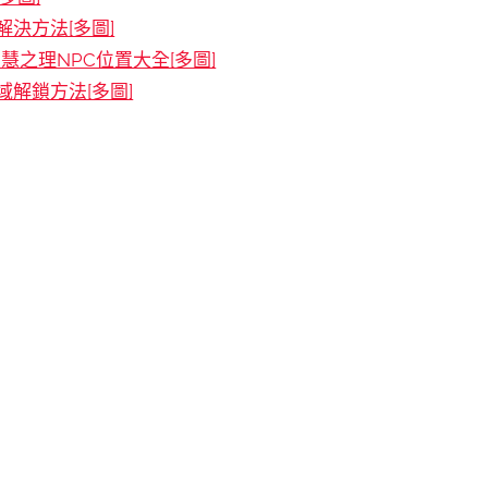
決方法[多圖]
慧之理NPC位置大全[多圖]
解鎖方法[多圖]