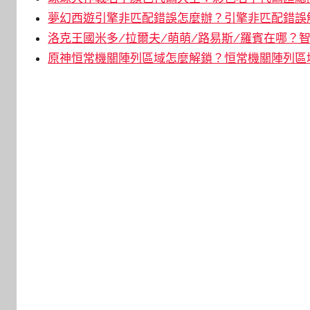
夢幻西遊引擎非匹配錯誤怎麼辦？引擎非匹配錯誤解
洛克王國米多/拉爾夫/萌萌/路易斯/羅賓在哪？智
原神恒常機關陣列區域怎麼解鎖？恒常機關陣列區域