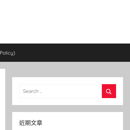
olicy)
Search
for:
Search
近期文章