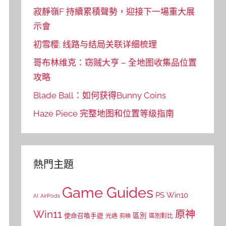
寂靜嶺F 持續累積聲勢，迎接下一場重大展
示會
初雪樱: 线路与结局关联详细梳理
哥布林维克：窃贼大亨 – 全地图收集品位置
攻略
Blade Ball：如何获得Bunny Coins
Haze Piece 完整地图和位置等级指南
熱門主題
Game Guides
PS
Win10
AI
AirPods
Win11
原神
區別
使命召喚手遊
區別對比
光遇
剪映