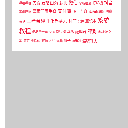
微信
抖音
妄想山海
對比
天諭
打印機
嗶哩嗶哩
怒斬屠龍
支付寶
摩爾莊園手遊
明日方舟
江南百景圖
淘寶
摩爾莊園
系統
王者榮耀
生化危機8：村莊
筆記本
激活
男性
教程
評測
處理器
網易雲音樂
艾爾登法環
華為
金鏟鏟之
體驗評測
顯卡
戰
雲頂之弈
釘釘
陰陽師
電腦
顯示器