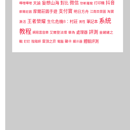
微信
抖音
妄想山海
對比
天諭
打印機
嗶哩嗶哩
怒斬屠龍
支付寶
摩爾莊園手遊
明日方舟
江南百景圖
淘寶
摩爾莊園
系統
王者榮耀
生化危機8：村莊
筆記本
激活
男性
教程
評測
處理器
網易雲音樂
艾爾登法環
華為
金鏟鏟之
體驗評測
顯卡
戰
雲頂之弈
釘釘
陰陽師
電腦
顯示器