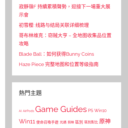
寂靜嶺F 持續累積聲勢，迎接下一場重大展
示會
初雪樱: 线路与结局关联详细梳理
哥布林维克：窃贼大亨 – 全地图收集品位置
攻略
Blade Ball：如何获得Bunny Coins
Haze Piece 完整地图和位置等级指南
熱門主題
Game Guides
PS
Win10
AI
AirPods
Win11
原神
區別
使命召喚手遊
區別對比
光遇
剪映