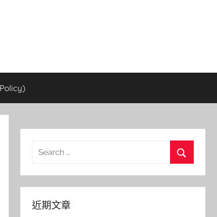
olicy)
Search
for:
Search
近期文章