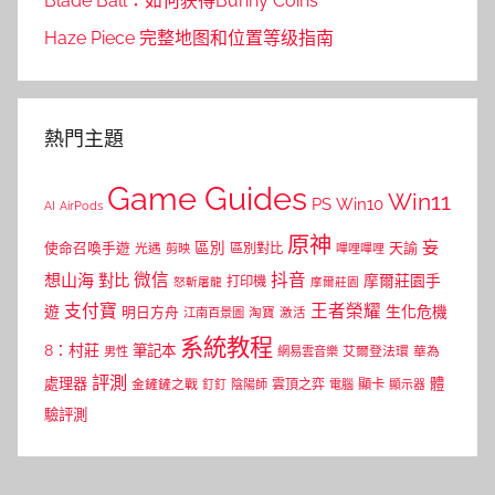
Blade Ball：如何获得Bunny Coins
Haze Piece 完整地图和位置等级指南
熱門主題
Game Guides
Win11
PS
Win10
AI
AirPods
原神
妄
區別
使命召喚手遊
區別對比
天諭
光遇
剪映
嗶哩嗶哩
微信
抖音
想山海
對比
摩爾莊園手
打印機
怒斬屠龍
摩爾莊園
支付寶
王者榮耀
遊
生化危機
明日方舟
江南百景圖
淘寶
激活
系統教程
8：村莊
筆記本
網易雲音樂
艾爾登法環
華為
男性
評測
體
處理器
顯卡
金鏟鏟之戰
雲頂之弈
釘釘
陰陽師
電腦
顯示器
驗評測