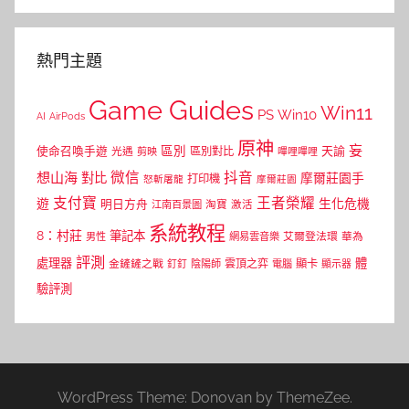
熱門主題
Game Guides
Win11
PS
Win10
AI
AirPods
原神
妄
區別
使命召喚手遊
區別對比
天諭
光遇
剪映
嗶哩嗶哩
微信
抖音
想山海
對比
摩爾莊園手
打印機
怒斬屠龍
摩爾莊園
支付寶
王者榮耀
遊
生化危機
明日方舟
江南百景圖
淘寶
激活
系統教程
8：村莊
筆記本
網易雲音樂
艾爾登法環
華為
男性
評測
體
處理器
顯卡
金鏟鏟之戰
雲頂之弈
釘釘
陰陽師
電腦
顯示器
驗評測
WordPress Theme: Donovan by ThemeZee.