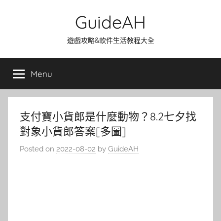
Skip
GuideAH
to
content
遊戲攻略&軟件生活教程大全
Menu
支付寶小貨郎是什麼動物？8.2七夕找
對象小貨郎答案[多圖]
Posted on
2022-08-02
by
GuideAH