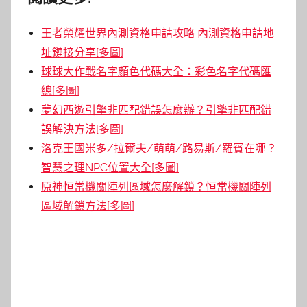
王者榮耀世界內測資格申請攻略 內測資格申請地
址鏈接分享[多圖]
球球大作戰名字顏色代碼大全：彩色名字代碼匯
總[多圖]
夢幻西遊引擎非匹配錯誤怎麼辦？引擎非匹配錯
誤解決方法[多圖]
洛克王國米多/拉爾夫/萌萌/路易斯/羅賓在哪？
智慧之理NPC位置大全[多圖]
原神恒常機關陣列區域怎麼解鎖？恒常機關陣列
區域解鎖方法[多圖]