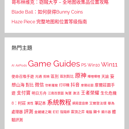
哥布林维克：窃贼大亨 – 全地图收集品位置攻略
Blade Ball：如何获得Bunny Coins
Haze Piece 完整地图和位置等级指南
熱門主題
Game Guides
Win11
PS
Win10
AI
AirPods
原神
妄
區別
使命召喚手遊
區別對比
天諭
光遇
剪映
嗶哩嗶哩
微信
抖音
想山海
對比
摩爾莊園手
打印機
怒斬屠龍
摩爾莊園
支付寶
王者榮耀
遊
生化危機
明日方舟
江南百景圖
淘寶
激活
系統教程
8：村莊
筆記本
網易雲音樂
艾爾登法環
華為
男性
評測
體
處理器
顯卡
金鏟鏟之戰
雲頂之弈
釘釘
陰陽師
電腦
顯示器
驗評測