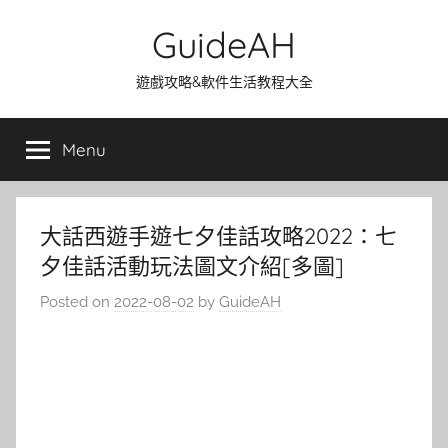
Skip
GuideAH
to
content
遊戲攻略&軟件生活教程大全
Menu
大話西遊手遊七夕佳話攻略2022：七
夕佳話活動玩法圖文介紹[多圖]
Posted on
2022-08-02
by
GuideAH