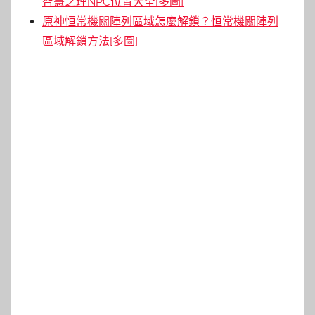
智慧之理NPC位置大全[多圖]
原神恒常機關陣列區域怎麼解鎖？恒常機關陣列
區域解鎖方法[多圖]