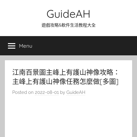
Skip
GuideAH
to
content
遊戲攻略&軟件生活教程大全
Menu
江南百景圖主峰上有護山神像攻略：
主峰上有護山神像任務怎麼做[多圖]
Posted on
2022-08-01
by
GuideAH