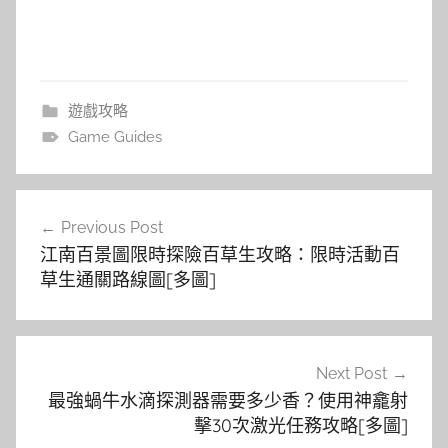
遊戲攻略
Game Guides
文
Previous Post
章
江南百景圖限時探險百草生攻略：限時活動百
導
草生通關路線圖[多圖]
覽
Next Post
最強蝸牛水滴探測器需要多少香？使用神龕射
擊30次激光任務攻略[多圖]