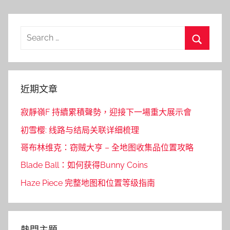
Search
for:
Search
近期文章
寂靜嶺F 持續累積聲勢，迎接下一場重大展示會
初雪樱: 线路与结局关联详细梳理
哥布林维克：窃贼大亨 – 全地图收集品位置攻略
Blade Ball：如何获得Bunny Coins
Haze Piece 完整地图和位置等级指南
熱門主題