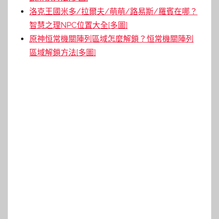
洛克王國米多/拉爾夫/萌萌/路易斯/羅賓在哪？
智慧之理NPC位置大全[多圖]
原神恒常機關陣列區域怎麼解鎖？恒常機關陣列
區域解鎖方法[多圖]