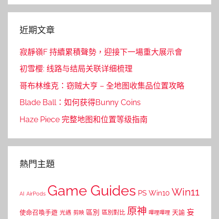
近期文章
寂靜嶺F 持續累積聲勢，迎接下一場重大展示會
初雪樱: 线路与结局关联详细梳理
哥布林维克：窃贼大亨 – 全地图收集品位置攻略
Blade Ball：如何获得Bunny Coins
Haze Piece 完整地图和位置等级指南
熱門主題
Game Guides
Win11
PS
Win10
AI
AirPods
原神
妄
區別
使命召喚手遊
區別對比
天諭
光遇
剪映
嗶哩嗶哩