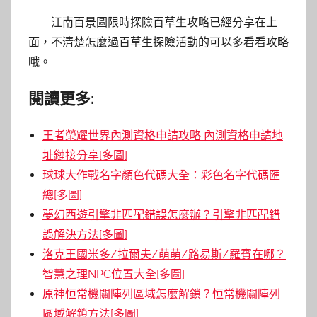
江南百景圖限時探險百草生攻略已經分享在上
面，不清楚怎麼過百草生探險活動的可以多看看攻略
哦。
閱讀更多:
王者榮耀世界內測資格申請攻略 內測資格申請地
址鏈接分享[多圖]
球球大作戰名字顏色代碼大全：彩色名字代碼匯
總[多圖]
夢幻西遊引擎非匹配錯誤怎麼辦？引擎非匹配錯
誤解決方法[多圖]
洛克王國米多/拉爾夫/萌萌/路易斯/羅賓在哪？
智慧之理NPC位置大全[多圖]
原神恒常機關陣列區域怎麼解鎖？恒常機關陣列
區域解鎖方法[多圖]