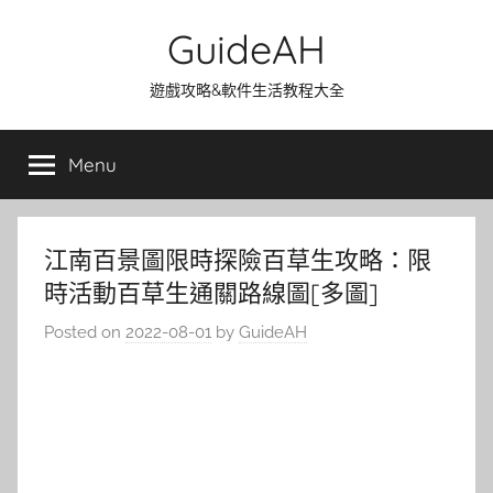
Skip
GuideAH
to
content
遊戲攻略&軟件生活教程大全
Menu
江南百景圖限時探險百草生攻略：限
時活動百草生通關路線圖[多圖]
Posted on
2022-08-01
by
GuideAH