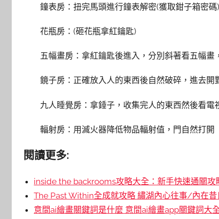
鐘表房：扭完馬頭進行鐘表解密(獲取鉗子箱密碼
花瓶房：(砸花瓶拿紅鑰匙)
五幅畫房：拿紅鑰匙後進入，分別斜著看五幅畫，
鏡子房：正確放入人的東西後自然破碎，進去開對
九人睡覺房：拿錘子，收集完人的東西然後看電
輻射房：用滅火器降低物品輻射值，門自然打開
閱讀更多:
inside the backrooms攻略大全：新手快速通關攻
The Past Within全成就攻略 繡湖內心往事/內
意間ai繪畫關鍵詞是什麼 意間ai繪畫app關鍵詞大全