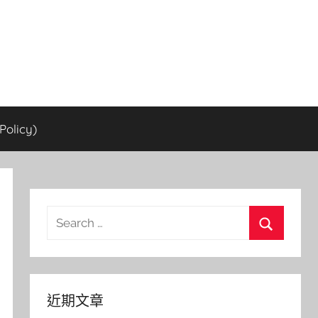
olicy)
Search
for:
Search
近期文章