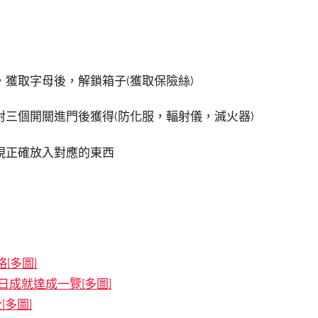
)
獲取字母後，解鎖箱子(獲取保險絲)
三個開關進門後獲得(防化服，輻射儀，滅火器)
視正確放入對應的東西
略[多圖]
在昔日成就達成一覽[多圖]
[多圖]