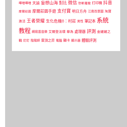
微信
抖音
妄想山海
對比
天諭
打印機
嗶哩嗶哩
怒斬屠龍
支付寶
摩爾莊園手遊
明日方舟
江南百景圖
淘寶
摩爾莊園
系統
王者榮耀
生化危機8：村莊
筆記本
激活
男性
教程
評測
處理器
網易雲音樂
艾爾登法環
華為
金鏟鏟之
體驗評測
顯卡
戰
雲頂之弈
釘釘
陰陽師
電腦
顯示器