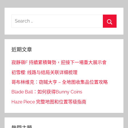
Search
for:
Search
近期文章
寂靜嶺F 持續累積聲勢，迎接下一場重大展示會
初雪樱: 线路与结局关联详细梳理
哥布林维克：窃贼大亨 – 全地图收集品位置攻略
Blade Ball：如何获得Bunny Coins
Haze Piece 完整地图和位置等级指南
熱門主題