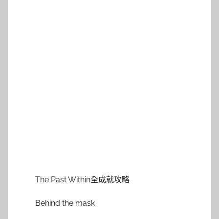
The Past Within全成就攻略
Behind the mask