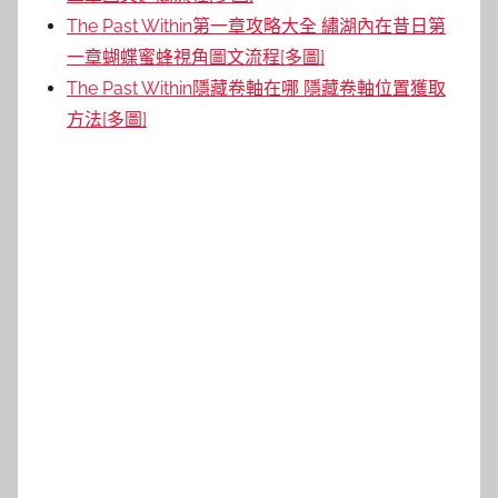
The Past Within第一章攻略大全 繡湖內在昔日第
一章蝴蝶蜜蜂視角圖文流程[多圖]
The Past Within隱藏卷軸在哪 隱藏卷軸位置獲取
方法[多圖]