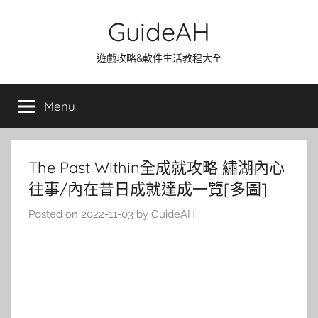
Skip
GuideAH
to
content
遊戲攻略&軟件生活教程大全
Menu
The Past Within全成就攻略 繡湖內心
往事/內在昔日成就達成一覽[多圖]
Posted on
2022-11-03
by
GuideAH