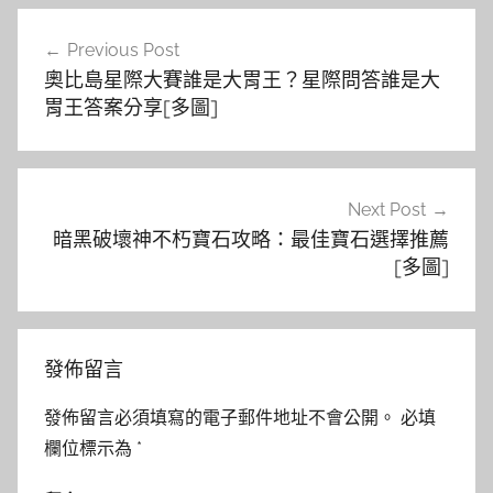
文
Previous Post
章
奧比島星際大賽誰是大胃王？星際問答誰是大
導
胃王答案分享[多圖]
覽
Next Post
暗黑破壞神不朽寶石攻略：最佳寶石選擇推薦
[多圖]
發佈留言
發佈留言必須填寫的電子郵件地址不會公開。
必填
欄位標示為
*