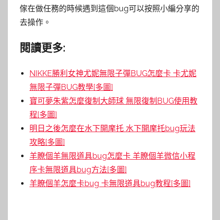
傢在做任務的時候遇到這個bug可以按照小編分享的
去操作。
閱讀更多:
NIKKE勝利女神尤妮無限子彈BUG怎麼卡 卡尤妮
無限子彈BUG教學[多圖]
寶可夢朱紫怎麼復制大師球 無限復制BUG使用教
程[多圖]
明日之後怎麼在水下開摩托 水下開摩托bug玩法
攻略[多圖]
羊瞭個羊無限道具bug怎麼卡 羊瞭個羊微信小程
序卡無限道具bug方法[多圖]
羊瞭個羊怎麼卡bug 卡無限道具bug教程[多圖]