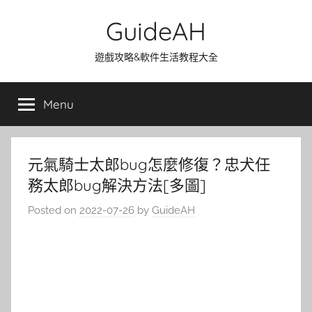
Skip
GuideAH
to
content
遊戲攻略&軟件生活教程大全
Menu
元氣騎士太郎bug怎麼修復？忠犬任
務太郎bug解決方法[多圖]
Posted on
2022-07-26
by
GuideAH