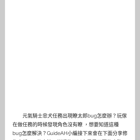
元氣騎士忠犬任務出現瞭太郎bug怎麼辦？玩傢
在做任務的時候發現角色沒有瞭 ，想要知道這種
bug怎麼解決？GuideAH小編接下來會在下面分享修