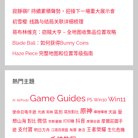
寂靜嶺F 持續累積聲勢，迎接下一場重大展示會
初雪樱: 线路与结局关联详细梳理
哥布林维克：窃贼大亨 – 全地图收集品位置攻略
Blade Ball：如何获得Bunny Coins
Haze Piece 完整地图和位置等级指南
熱門主題
Game Guides
Win11
PS
Win10
AI
AirPods
原神
妄
區別
使命召喚手遊
區別對比
天諭
光遇
剪映
嗶哩嗶哩
微信
抖音
想山海
對比
摩爾莊園手
打印機
怒斬屠龍
摩爾莊園
支付寶
王者榮耀
遊
生化危機
明日方舟
江南百景圖
淘寶
激活