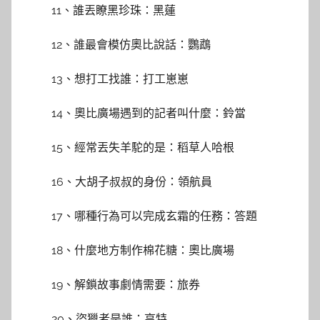
11、誰丟瞭黑珍珠：黑蓮
12、誰最會模仿奧比說話：鸚鵡
13、想打工找誰：打工崽崽
14、奧比廣場遇到的記者叫什麼：鈴當
15、經常丟失羊駝的是：稻草人哈根
16、大胡子叔叔的身份：領航員
17、哪種行為可以完成玄霜的任務：答題
18、什麼地方制作棉花糖：奧比廣場
19、解鎖故事劇情需要：旅券
20、盜獵者是誰：亨特