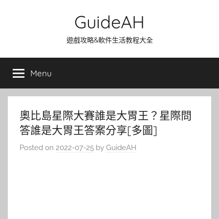
Skip
GuideAH
to
content
遊戲攻略&軟件生活教程大全
Menu
奧比島星際大賽誰是大胃王？星際問
答誰是大胃王答案分享[多圖]
Posted on
2022-07-25
by
GuideAH