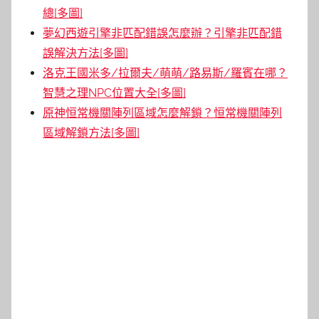
總[多圖]
夢幻西遊引擎非匹配錯誤怎麼辦？引擎非匹配錯
誤解決方法[多圖]
洛克王國米多/拉爾夫/萌萌/路易斯/羅賓在哪？
智慧之理NPC位置大全[多圖]
原神恒常機關陣列區域怎麼解鎖？恒常機關陣列
區域解鎖方法[多圖]