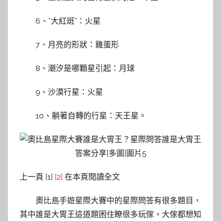
6、“大紅斑”：火星
7、月亮的形狀：雞蛋形
8、潮汐是哪顆星引起：月球
9、沙漠行星：火星
10、躺著自轉的行星：天王星。
上一頁 [1]
[2]
在本頁閱讀全文
奧比島手遊星際大賽中的星際問答有很多題目，
其中誰是大胃王這道題困住瞭很多玩傢，大傢都想知