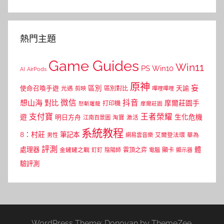
熱門主題
Game Guides
Win11
PS
Win10
AI
AirPods
原神
妄
區別
使命召喚手遊
區別對比
天諭
光遇
剪映
嗶哩嗶哩
微信
抖音
想山海
對比
摩爾莊園手
打印機
怒斬屠龍
摩爾莊園
支付寶
王者榮耀
遊
生化危機
明日方舟
江南百景圖
淘寶
激活
系統教程
8：村莊
筆記本
網易雲音樂
艾爾登法環
華為
男性
評測
體
處理器
顯卡
金鏟鏟之戰
雲頂之弈
釘釘
陰陽師
電腦
顯示器
驗評測
WordPress Theme: Donovan by ThemeZee.