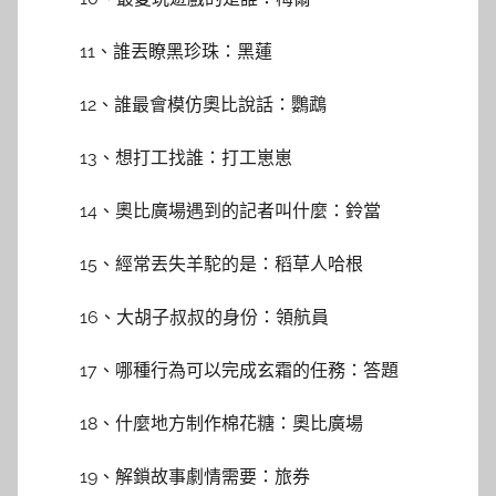
11、誰丟瞭黑珍珠：黑蓮
12、誰最會模仿奧比說話：鸚鵡
13、想打工找誰：打工崽崽
14、奧比廣場遇到的記者叫什麼：鈴當
15、經常丟失羊駝的是：稻草人哈根
16、大胡子叔叔的身份：領航員
17、哪種行為可以完成玄霜的任務：答題
18、什麼地方制作棉花糖：奧比廣場
19、解鎖故事劇情需要：旅券