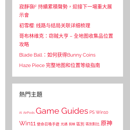
寂靜嶺F 持續累積聲勢，迎接下一場重大展
示會
初雪樱: 线路与结局关联详细梳理
哥布林维克：窃贼大亨 – 全地图收集品位置
攻略
Blade Ball：如何获得Bunny Coins
Haze Piece 完整地图和位置等级指南
熱門主題
Game Guides
PS
Win10
AI
AirPods
Win11
原神
區別
使命召喚手遊
區別對比
光遇
剪映