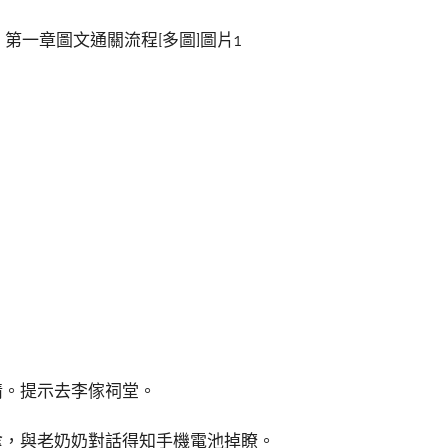
情。提示去李傢祠堂。
傘，與老奶奶對話得知手機電池掉瞭。