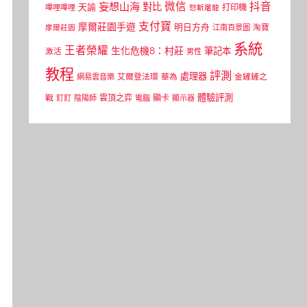
微信
抖音
妄想山海
對比
天諭
打印機
嗶哩嗶哩
怒斬屠龍
支付寶
摩爾莊園手遊
明日方舟
江南百景圖
淘寶
摩爾莊園
系統
王者榮耀
生化危機8：村莊
筆記本
激活
男性
教程
評測
處理器
網易雲音樂
艾爾登法環
華為
金鏟鏟之
體驗評測
顯卡
戰
雲頂之弈
釘釘
陰陽師
電腦
顯示器