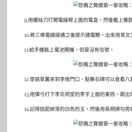
9.用螺絲刀打開電線桿上面的電盒。然後戴上橡
10.將三條電線接通之後提示通電瞭。出來用草
11.給手機裝上電池開機，但是沒有信號。
12.穿過草叢來到李傢門口，點擊石碑可以查看八
13.用彈弓打下李氏祠堂的李字上面的東西，跟
14.記得撿起掉落的白色的玉，然後用長柄掃勾