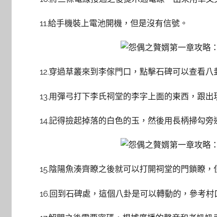
11.給手機裝上電池開機，但是沒有信號。
12.穿過草叢來到李傢門口，點擊石碑可以查看八
13.用彈弓打下李氏祠堂的李字上面的東西，跟
14.記得撿起掉落的白色的玉，然後用長柄掃勾
15.陰陽魚湊齊瞭之後就可以打開祠堂的門鎖瞭
16.回到石碑處，這個八卦是可以轉動的，參考