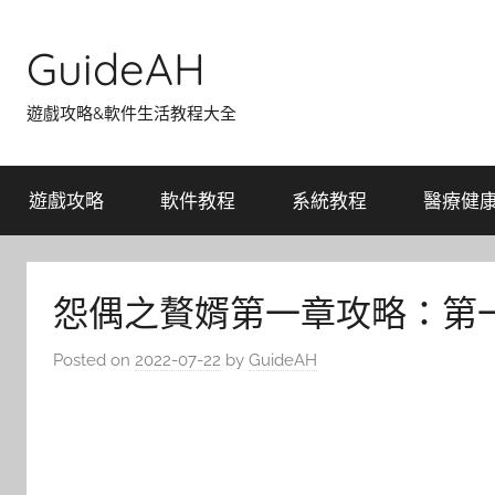
Skip
to
GuideAH
content
遊戲攻略&軟件生活教程大全
遊戲攻略
軟件教程
系統教程
醫療健
怨偶之贅婿第一章攻略：第一
Posted on
2022-07-22
by
GuideAH