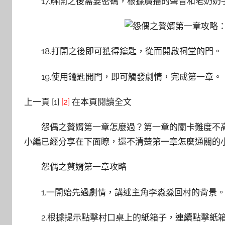
17.解開之後需要密碼，根據廣播的聲音和老奶奶
18.打開之後即可獲得鑰匙，從而開啟祠堂的門。
19.使用鑰匙開門，即可觸發劇情，完成第一章。
上一頁 [1]
[2]
在本頁閱讀全文
怨偶之贅婿第一章怎麼過？第一章的關卡難度不高
小編已經分享在下面瞭，還不清楚第一章怎麼通關的
怨偶之贅婿第一章攻略
1.一開始先過劇情，講述主角李淼淼回村的背景
2.根據提示點擊村口桌上的紙箱子，連續點擊紙