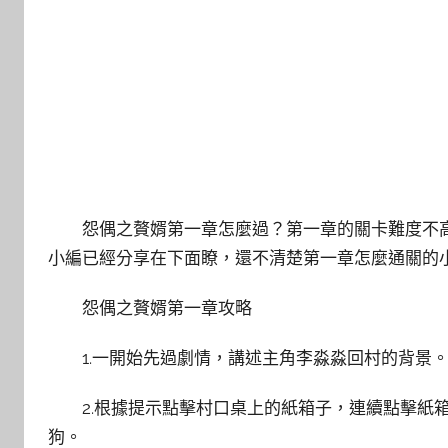
怨偶之贅婿第一章怎麼過？第一章的關卡難度不高
小編已經分享在下面瞭，還不清楚第一章怎麼通關的
怨偶之贅婿第一章攻略
1.一開始先過劇情，講述主角李淼淼回村的背景
2.根據提示點擊村口桌上的紙箱子，連續點擊紙
狗。