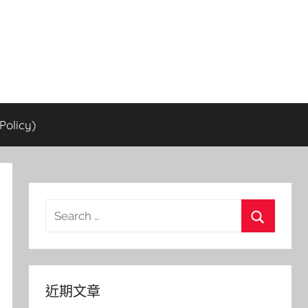
olicy)
Search
for:
Search
近期文章