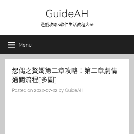
Skip
GuideAH
to
content
遊戲攻略&軟件生活教程大全
Menu
怨偶之贅婿第二章攻略：第二章劇情
通關流程[多圖]
Posted on
2022-07-22
by
GuideAH