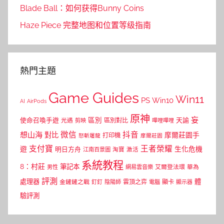
Blade Ball：如何获得Bunny Coins
Haze Piece 完整地图和位置等级指南
熱門主題
Game Guides
Win11
PS
Win10
AI
AirPods
原神
妄
區別
使命召喚手遊
區別對比
天諭
光遇
剪映
嗶哩嗶哩
微信
抖音
想山海
對比
摩爾莊園手
打印機
怒斬屠龍
摩爾莊園
支付寶
王者榮耀
遊
生化危機
明日方舟
江南百景圖
淘寶
激活
系統教程
8：村莊
筆記本
網易雲音樂
艾爾登法環
華為
男性
評測
體
處理器
顯卡
金鏟鏟之戰
雲頂之弈
釘釘
陰陽師
電腦
顯示器
驗評測