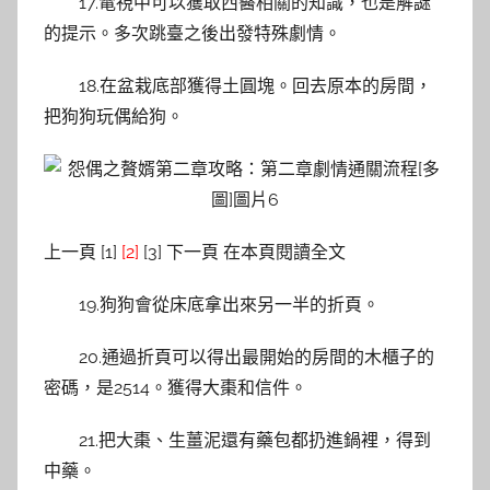
17.電視中可以獲取西醫相關的知識，也是解謎
的提示。多次跳臺之後出發特殊劇情。
18.在盆栽底部獲得土圓塊。回去原本的房間，
把狗狗玩偶給狗。
上一頁 [1]
[2]
[3] 下一頁 在本頁閱讀全文
19.狗狗會從床底拿出來另一半的折頁。
20.通過折頁可以得出最開始的房間的木櫃子的
密碼，是2514。獲得大棗和信件。
21.把大棗、生薑泥還有藥包都扔進鍋裡，得到
中藥。