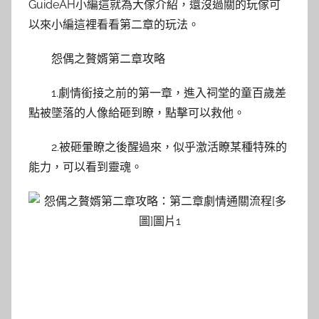
GuideAH小編這就為大傢介紹，還沒過關的玩傢可
以來小編這裡看看第二章的玩法。
怨偶之贅婿第二章攻略
1.劇情銜接之前的第一章，進入祠堂的童百歲差
點被墜落的人像給砸到瞭，點擊可以救他。
2.被砸暈瞭之後醒過來，似乎激活瞭某種特殊的
能力，可以看到靈魂。