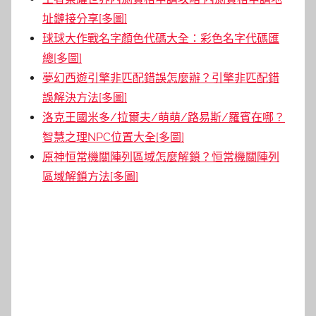
址鏈接分享[多圖]
球球大作戰名字顏色代碼大全：彩色名字代碼匯
總[多圖]
夢幻西遊引擎非匹配錯誤怎麼辦？引擎非匹配錯
誤解決方法[多圖]
洛克王國米多/拉爾夫/萌萌/路易斯/羅賓在哪？
智慧之理NPC位置大全[多圖]
原神恒常機關陣列區域怎麼解鎖？恒常機關陣列
區域解鎖方法[多圖]