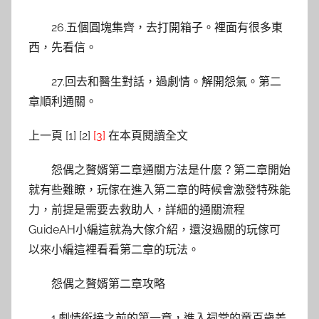
26.五個圓塊集齊，去打開箱子。裡面有很多東
西，先看信。
27.回去和醫生對話，過劇情。解開怨氣。第二
章順利通關。
上一頁 [1] [2]
[3]
在本頁閱讀全文
怨偶之贅婿第二章通關方法是什麼？第二章開始
就有些難瞭，玩傢在進入第二章的時候會激發特殊能
力，前提是需要去救助人，詳細的通關流程
GuideAH小編這就為大傢介紹，還沒過關的玩傢可
以來小編這裡看看第二章的玩法。
怨偶之贅婿第二章攻略
1.劇情銜接之前的第一章，進入祠堂的童百歲差