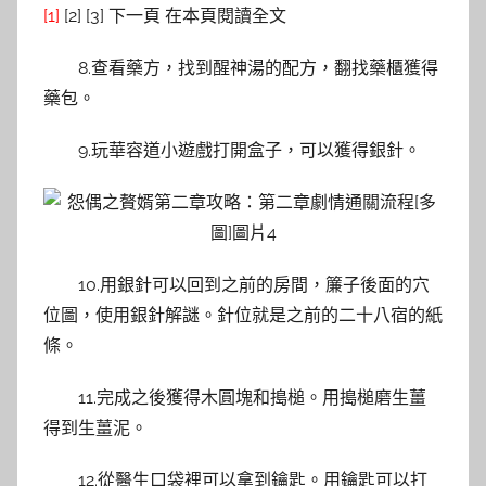
[1]
[2] [3] 下一頁 在本頁閱讀全文
8.查看藥方，找到醒神湯的配方，翻找藥櫃獲得
藥包。
9.玩華容道小遊戲打開盒子，可以獲得銀針。
10.用銀針可以回到之前的房間，簾子後面的穴
位圖，使用銀針解謎。針位就是之前的二十八宿的紙
條。
11.完成之後獲得木圓塊和搗槌。用搗槌磨生薑
得到生薑泥。
12.從醫生口袋裡可以拿到鑰匙。用鑰匙可以打