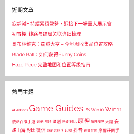
近期文章
寂靜嶺F 持續累積聲勢，迎接下一場重大展示會
初雪樱: 线路与结局关联详细梳理
哥布林维克：窃贼大亨 – 全地图收集品位置攻略
Blade Ball：如何获得Bunny Coins
Haze Piece 完整地图和位置等级指南
熱門主題
Game Guides
Win11
PS
Win10
AI
AirPods
原神
妄
區別
使命召喚手遊
區別對比
天諭
光遇
剪映
嗶哩嗶哩
微信
抖音
想山海
對比
摩爾莊園手
打印機
怒斬屠龍
摩爾莊園