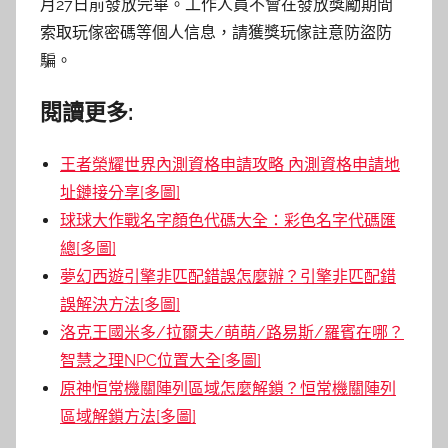
月27日前發放完畢。工作人員不會在發放獎勵期間
索取玩傢密碼等個人信息，請獲獎玩傢註意防盜防
騙。
閱讀更多:
王者榮耀世界內測資格申請攻略 內測資格申請地
址鏈接分享[多圖]
球球大作戰名字顏色代碼大全：彩色名字代碼匯
總[多圖]
夢幻西遊引擎非匹配錯誤怎麼辦？引擎非匹配錯
誤解決方法[多圖]
洛克王國米多/拉爾夫/萌萌/路易斯/羅賓在哪？
智慧之理NPC位置大全[多圖]
原神恒常機關陣列區域怎麼解鎖？恒常機關陣列
區域解鎖方法[多圖]