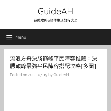
Skip
GuideAH
to
content
遊戲攻略&軟件生活教程大全
Menu
流浪方舟決勝巔峰平民陣容推薦：決
勝巔峰最強平民陣容搭配攻略[多圖]
Posted on
2022-07-19
by
GuideAH