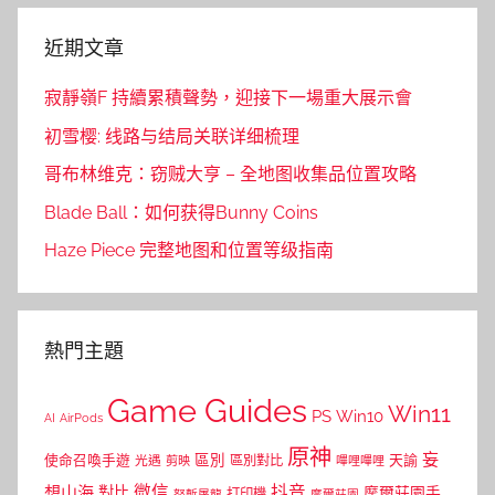
近期文章
寂靜嶺F 持續累積聲勢，迎接下一場重大展示會
初雪樱: 线路与结局关联详细梳理
哥布林维克：窃贼大亨 – 全地图收集品位置攻略
Blade Ball：如何获得Bunny Coins
Haze Piece 完整地图和位置等级指南
熱門主題
Game Guides
Win11
PS
Win10
AI
AirPods
原神
妄
區別
使命召喚手遊
區別對比
天諭
光遇
剪映
嗶哩嗶哩
微信
抖音
想山海
對比
摩爾莊園手
打印機
怒斬屠龍
摩爾莊園