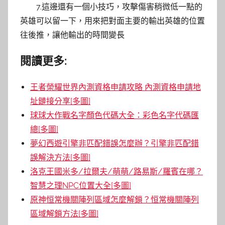
7.這邊還有一個小技巧，攻擊傷害稍微低一點的
英雄可以留一下，用來把對面主要的輸出英雄的位置
往後推，讓他輸出的時間變長
閱讀更多:
王者榮耀世界內測資格申請攻略 內測資格申請地
址鏈接分享[多圖]
球球大作戰名字顏色代碼大全：彩色名字代碼匯
總[多圖]
夢幻西遊引擎非匹配錯誤怎麼辦？引擎非匹配錯
誤解決方法[多圖]
洛克王國米多/拉爾夫/萌萌/路易斯/羅賓在哪？
智慧之理NPC位置大全[多圖]
原神恒常機關陣列區域怎麼解鎖？恒常機關陣列
區域解鎖方法[多圖]