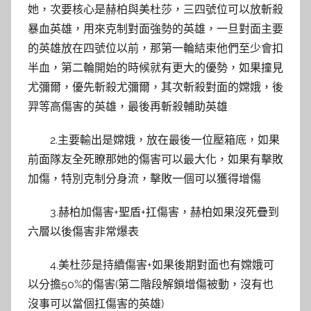
她，次要核心是赫柏與美杜莎，三四號位可以放斬殺
暴血英雄，用來克制對面強勢的英雄，一旦對面主要
的英雄放在四號位以前，那第一輪結束他們至少會扣
半血，第二輪開始的時候就有更大的優勢，如果撞見
尤彌爾，優先斬殺尤彌爾，其次斬殺對面的嫦娥，後
羿等高傷害的英雄，最後再斬殺輔助英雄
2.主要輸出是嫦娥，放在最後一位壓箱底，如果
前面隊友全死瞭那她的傷害可以最大化，如果有擊敗
加傷，特別克制分身流，擊敗一個可以獲得增傷
3.赫柏加傷害+聖盾+扛傷害，赫柏如果沒死疊到
六層以後傷害非常爆表
4.美杜莎是持續傷害+如果後期對面也有嫦娥可
以分擔50%的傷害(第二階段解鎖增傷被動，沒有也
沒事可以當個扛傷害的英雄)