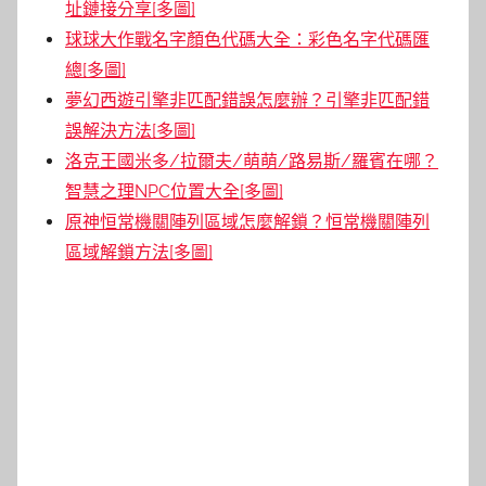
址鏈接分享[多圖]
球球大作戰名字顏色代碼大全：彩色名字代碼匯
總[多圖]
夢幻西遊引擎非匹配錯誤怎麼辦？引擎非匹配錯
誤解決方法[多圖]
洛克王國米多/拉爾夫/萌萌/路易斯/羅賓在哪？
智慧之理NPC位置大全[多圖]
原神恒常機關陣列區域怎麼解鎖？恒常機關陣列
區域解鎖方法[多圖]