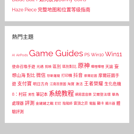
Haze Piece 完整地图和位置等级指南
熱門主題
Game Guides
Win11
PS
Win10
AI
AirPods
原神
妄
區別
使命召喚手遊
區別對比
天諭
光遇
剪映
嗶哩嗶哩
微信
抖音
想山海
對比
摩爾莊園手
打印機
怒斬屠龍
摩爾莊園
支付寶
王者榮耀
遊
生化危機
明日方舟
江南百景圖
淘寶
激活
系統教程
8：村莊
筆記本
網易雲音樂
艾爾登法環
華為
男性
評測
體
處理器
顯卡
金鏟鏟之戰
雲頂之弈
釘釘
陰陽師
電腦
顯示器
驗評測