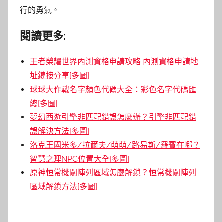
行的勇氣。
閱讀更多:
王者榮耀世界內測資格申請攻略 內測資格申請地
址鏈接分享[多圖]
球球大作戰名字顏色代碼大全：彩色名字代碼匯
總[多圖]
夢幻西遊引擎非匹配錯誤怎麼辦？引擎非匹配錯
誤解決方法[多圖]
洛克王國米多/拉爾夫/萌萌/路易斯/羅賓在哪？
智慧之理NPC位置大全[多圖]
原神恒常機關陣列區域怎麼解鎖？恒常機關陣列
區域解鎖方法[多圖]