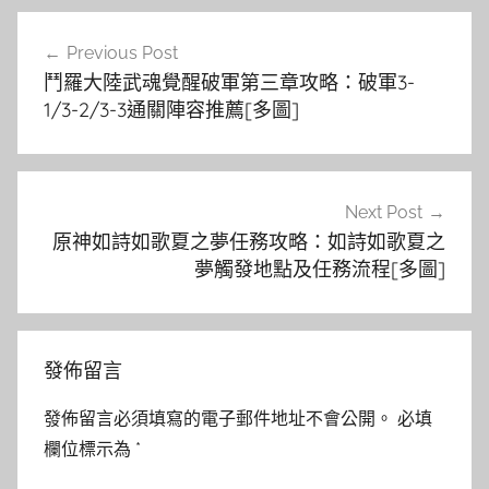
文
Previous Post
章
鬥羅大陸武魂覺醒破軍第三章攻略：破軍3-
導
1/3-2/3-3通關陣容推薦[多圖]
覽
Next Post
原神如詩如歌夏之夢任務攻略：如詩如歌夏之
夢觸發地點及任務流程[多圖]
發佈留言
發佈留言必須填寫的電子郵件地址不會公開。
必填
欄位標示為
*