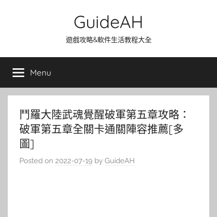
Skip
GuideAH
to
content
遊戲攻略&軟件生活教程大全
Menu
鬥羅大陸武魂覺醒破軍第五章攻略：
破軍第五章全關卡通關陣容推薦[多
圖]
Posted on
2022-07-19
by
GuideAH