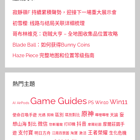
寂靜嶺F 持續累積聲勢，迎接下一場重大展示會
初雪樱: 线路与结局关联详细梳理
哥布林维克：窃贼大亨 – 全地图收集品位置攻略
Blade Ball：如何获得Bunny Coins
Haze Piece 完整地图和位置等级指南
熱門主題
Game Guides
Win11
PS
Win10
AI
AirPods
原神
妄
區別
使命召喚手遊
區別對比
天諭
光遇
剪映
嗶哩嗶哩
微信
抖音
想山海
對比
摩爾莊園手
打印機
怒斬屠龍
摩爾莊園
支付寶
王者榮耀
遊
生化危機
明日方舟
江南百景圖
淘寶
激活