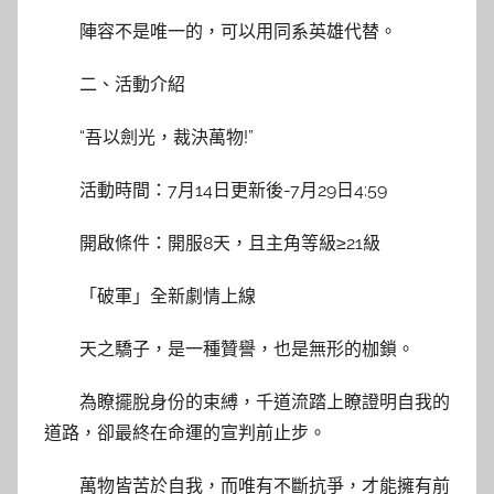
陣容不是唯一的，可以用同系英雄代替。
二、活動介紹
“吾以劍光，裁決萬物!”
活動時間：7月14日更新後-7月29日4:59
開啟條件：開服8天，且主角等級≥21級
「破軍」全新劇情上線
天之驕子，是一種贊譽，也是無形的枷鎖。
為瞭擺脫身份的束縛，千道流踏上瞭證明自我的
道路，卻最終在命運的宣判前止步。
萬物皆苦於自我，而唯有不斷抗爭，才能擁有前