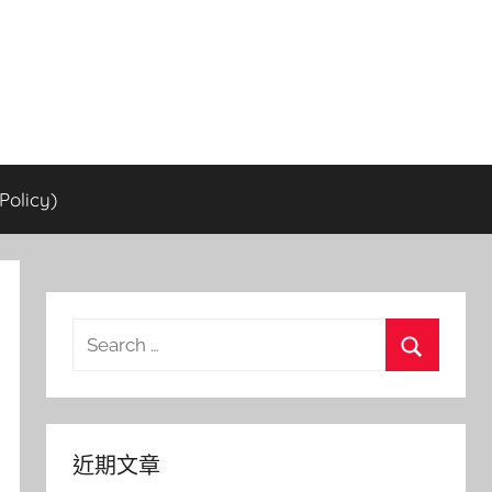
olicy)
Search
for:
Search
近期文章