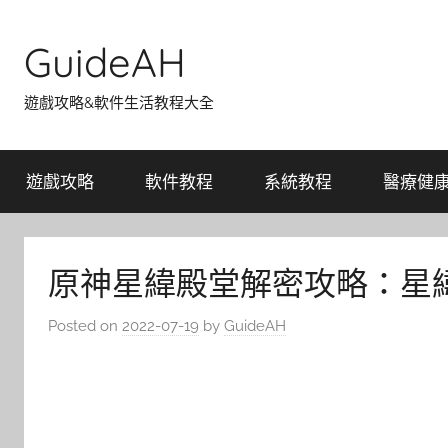
Skip
to
GuideAH
content
遊戲攻略&軟件生活教程大全
遊戲攻略
軟件教程
系統教程
醫療健
原神星緯殿堂解密攻略：星緯
Posted on
2022-07-19
by
GuideAH