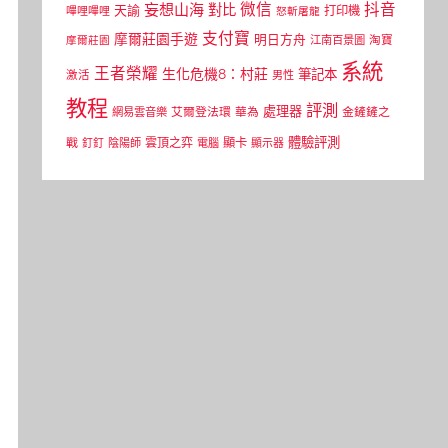
微信
抖音
妄想山海
對比
天諭
打印機
嗶哩嗶哩
怒斬屠龍
支付寶
摩爾莊園手遊
明日方舟
江南百景圖
淘寶
摩爾莊園
系統
王者榮耀
生化危機8：村莊
筆記本
激活
男性
教程
評測
處理器
網易雲音樂
艾爾登法環
華為
金鏟鏟之
體驗評測
顯卡
戰
雲頂之弈
釘釘
陰陽師
電腦
顯示器