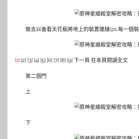
進去以後看天花板將地上的裝置連線(ps.每一個
[1]
[2] [3] [4] [5] [6] [7] [8] [9] 下一頁 在本頁閱讀全文
第二個門
上
下