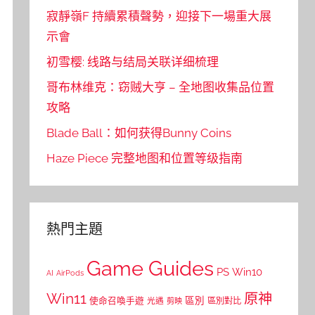
寂靜嶺F 持續累積聲勢，迎接下一場重大展
示會
初雪樱: 线路与结局关联详细梳理
哥布林维克：窃贼大亨 – 全地图收集品位置
攻略
Blade Ball：如何获得Bunny Coins
Haze Piece 完整地图和位置等级指南
熱門主題
Game Guides
PS
Win10
AI
AirPods
Win11
原神
區別
使命召喚手遊
區別對比
光遇
剪映