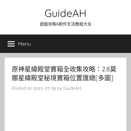
Skip
GuideAH
to
content
遊戲攻略&軟件生活教程大全
Menu
原神星緯殿堂寶箱全收集攻略：2.8莫
娜星緯殿堂秘境寶箱位置匯總[多圖]
Posted on
2022-07-19
by
GuideAH