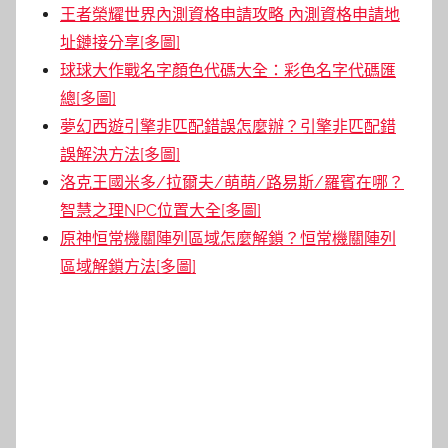
王者榮耀世界內測資格申請攻略 內測資格申請地
址鏈接分享[多圖]
球球大作戰名字顏色代碼大全：彩色名字代碼匯
總[多圖]
夢幻西遊引擎非匹配錯誤怎麼辦？引擎非匹配錯
誤解決方法[多圖]
洛克王國米多/拉爾夫/萌萌/路易斯/羅賓在哪？
智慧之理NPC位置大全[多圖]
原神恒常機關陣列區域怎麼解鎖？恒常機關陣列
區域解鎖方法[多圖]