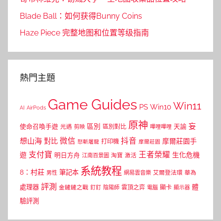
Blade Ball：如何获得Bunny Coins
Haze Piece 完整地图和位置等级指南
熱門主題
Game Guides
Win11
PS
Win10
AI
AirPods
原神
妄
區別
使命召喚手遊
區別對比
天諭
光遇
剪映
嗶哩嗶哩
微信
抖音
想山海
對比
摩爾莊園手
打印機
怒斬屠龍
摩爾莊園
支付寶
王者榮耀
遊
生化危機
明日方舟
江南百景圖
淘寶
激活
系統教程
8：村莊
筆記本
網易雲音樂
艾爾登法環
華為
男性
評測
體
處理器
顯卡
金鏟鏟之戰
雲頂之弈
釘釘
陰陽師
電腦
顯示器
驗評測