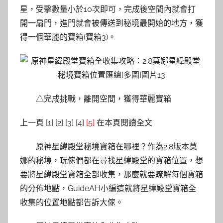
星，受擊數量小於10次即可，完成後空間內就會打
開一扇門，進門就會被傳送到秘境最開始的地方，獲
得一個華麗的寶箱(寶箱3)。
△完成挑戰，離開空間，獲得華麗寶箱
上一頁 [1] [2] [3] [4]
[5]
在本頁閱讀全文
原神星緯殿堂秘境寶箱在哪裡？作為2.8版本莫
娜的秘境，玩傢們都在尋找星緯殿堂的寶箱位置，想
要將星緯殿堂寶箱全部收集，那麼就要瞭解每個寶箱
的分佈地點，GuideAH小編這就將星緯殿堂寶箱全
收集的位置地點都告訴大傢。