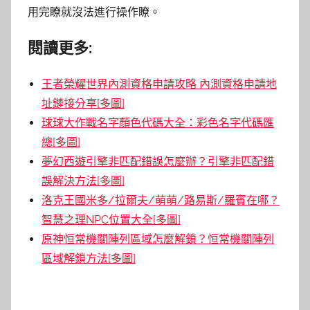
用完瞭就沒法進行操作瞭。
閱讀更多:
王者榮耀世界內測資格申請攻略 內測資格申請地
址鏈接分享[多圖]
球球大作戰名字顏色代碼大全：彩色名字代碼匯
總[多圖]
夢幻西遊引擎非匹配錯誤怎麼辦？引擎非匹配錯
誤解決方法[多圖]
洛克王國米多/拉爾夫/萌萌/路易斯/羅賓在哪？
智慧之理NPC位置大全[多圖]
原神恒常機關陣列區域怎麼解鎖？恒常機關陣列
區域解鎖方法[多圖]