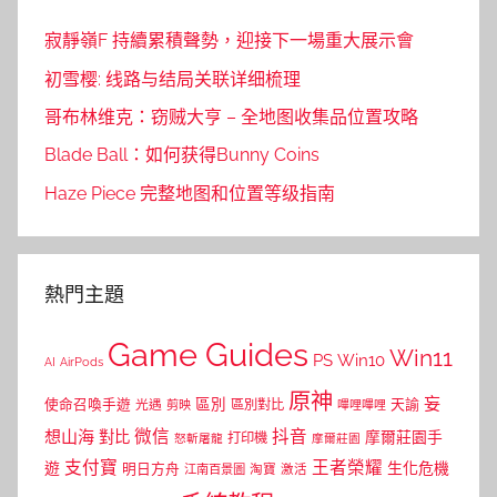
寂靜嶺F 持續累積聲勢，迎接下一場重大展示會
初雪樱: 线路与结局关联详细梳理
哥布林维克：窃贼大亨 – 全地图收集品位置攻略
Blade Ball：如何获得Bunny Coins
Haze Piece 完整地图和位置等级指南
熱門主題
Game Guides
Win11
PS
Win10
AI
AirPods
原神
妄
區別
使命召喚手遊
區別對比
天諭
光遇
剪映
嗶哩嗶哩
微信
抖音
想山海
對比
摩爾莊園手
打印機
怒斬屠龍
摩爾莊園
支付寶
王者榮耀
遊
生化危機
明日方舟
江南百景圖
淘寶
激活