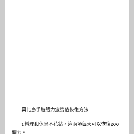
奧比島手遊體力疲勞值恢復方法
1.料理和休息不花鉆，這兩項每天可以恢復200
體力。