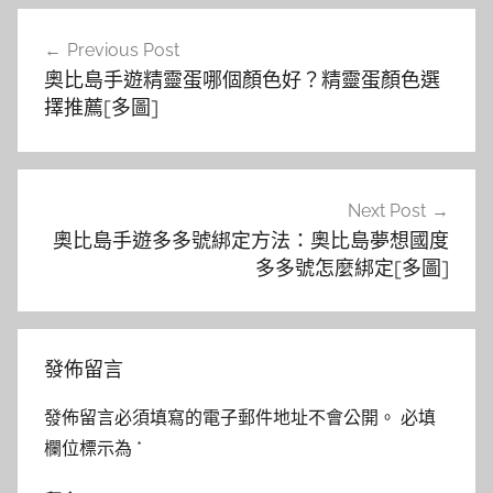
文
Previous Post
章
奧比島手遊精靈蛋哪個顏色好？精靈蛋顏色選
導
擇推薦[多圖]
覽
Next Post
奧比島手遊多多號綁定方法：奧比島夢想國度
多多號怎麼綁定[多圖]
發佈留言
發佈留言必須填寫的電子郵件地址不會公開。
必填
欄位標示為
*