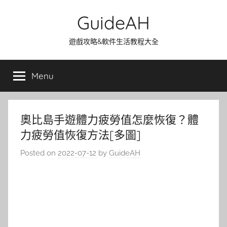
Skip
GuideAH
to
content
遊戲攻略&軟件生活教程大全
Menu
奧比島手遊體力疲勞值怎麼恢復？體
力疲勞值恢復方法[多圖]
Posted on
2022-07-12
by
GuideAH