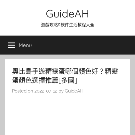
Skip
GuideAH
to
content
遊戲攻略&軟件生活教程大全
Menu
奧比島手遊精靈蛋哪個顏色好？精靈
蛋顏色選擇推薦[多圖]
Posted on
2022-07-12
by
GuideAH