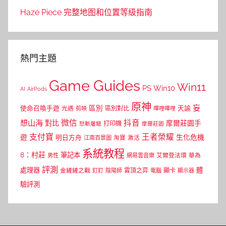
Haze Piece 完整地图和位置等级指南
熱門主題
Game Guides
Win11
PS
Win10
AI
AirPods
原神
妄
區別
使命召喚手遊
區別對比
天諭
光遇
剪映
嗶哩嗶哩
微信
抖音
想山海
對比
摩爾莊園手
打印機
怒斬屠龍
摩爾莊園
支付寶
王者榮耀
遊
生化危機
明日方舟
江南百景圖
淘寶
激活
系統教程
8：村莊
筆記本
網易雲音樂
艾爾登法環
華為
男性
評測
體
處理器
顯卡
金鏟鏟之戰
雲頂之弈
釘釘
陰陽師
電腦
顯示器
驗評測