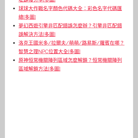
球球大作戰名字顏色代碼大全：彩色名字代碼匯
總[多圖]
夢幻西遊引擎非匹配錯誤怎麼辦？引擎非匹配錯
誤解決方法[多圖]
洛克王國米多/拉爾夫/萌萌/路易斯/羅賓在哪？
智慧之理NPC位置大全[多圖]
原神恒常機關陣列區域怎麼解鎖？恒常機關陣列
區域解鎖方法[多圖]