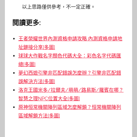
以上思路僅供參考，不一定正確。
閱讀更多:
王者榮耀世界內測資格申請攻略 內測資格申請地
址鏈接分享[多圖]
球球大作戰名字顏色代碼大全：彩色名字代碼匯
總[多圖]
夢幻西遊引擎非匹配錯誤怎麼辦？引擎非匹配錯
誤解決方法[多圖]
洛克王國米多/拉爾夫/萌萌/路易斯/羅賓在哪？
智慧之理NPC位置大全[多圖]
原神恒常機關陣列區域怎麼解鎖？恒常機關陣列
區域解鎖方法[多圖]