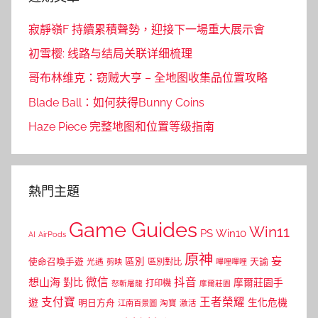
寂靜嶺F 持續累積聲勢，迎接下一場重大展示會
初雪樱: 线路与结局关联详细梳理
哥布林维克：窃贼大亨 – 全地图收集品位置攻略
Blade Ball：如何获得Bunny Coins
Haze Piece 完整地图和位置等级指南
熱門主題
Game Guides
Win11
PS
Win10
AI
AirPods
原神
妄
區別
使命召喚手遊
區別對比
天諭
光遇
剪映
嗶哩嗶哩
微信
抖音
想山海
對比
摩爾莊園手
打印機
怒斬屠龍
摩爾莊園
支付寶
王者榮耀
遊
生化危機
明日方舟
江南百景圖
淘寶
激活