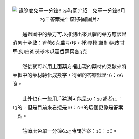
通過圖中的藥方可以推測出來具體的藥方應該是
消暑十全散：香薷6克扁豆(炒，捶)厚樸(薑制)陳皮甘
草(炙)白術茯苓木瓜藿香蘇葉各3克
然後就可以用上面藥方裡出現的藥材的克數來將
藥櫃中的藥材轉化成數字，得到的答案就是16：06
瞭。
此外也有一些用戶猜測可能是10：10或者10：
13的，但是目前來看還是16：06的這個更像是答案
一點。
餓瞭麼免單一分鐘6.29時間答案：16：06。