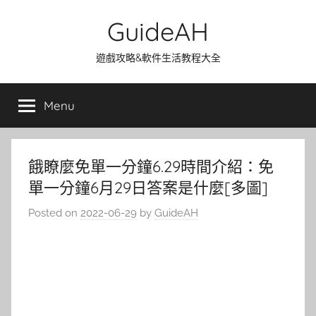
Skip
GuideAH
to
content
遊戲攻略&軟件生活教程大全
Menu
餓瞭麼免單一分鐘6.29時間介紹：免
單一分鐘6月29日答案是什麼[多圖]
Posted on
2022-06-29
by
GuideAH