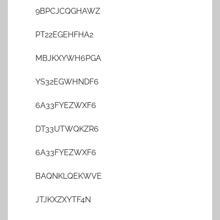
9BPCJCQGHAWZ
PT22EGEHFHA2
MBJKXYWH6PGA
YS32EGWHNDF6
6A33FYEZWXF6
DT33UTWQKZR6
6A33FYEZWXF6
BAQNKLQEKWVE
JTJKXZXYTF4N