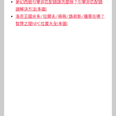
夢幻西遊引擎非匹配錯誤怎麼辦？引擎非匹配錯
誤解決方法[多圖]
洛克王國米多/拉爾夫/萌萌/路易斯/羅賓在哪？
智慧之理NPC位置大全[多圖]