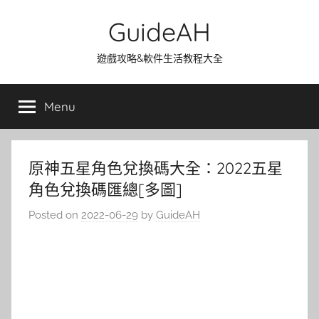
Skip
GuideAH
to
content
遊戲攻略&軟件生活教程大全
Menu
原神五星角色兌換碼大全：2022五星
角色兌換碼匯總[多圖]
Posted on
2022-06-29
by
GuideAH