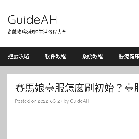
Skip
to
GuideAH
content
遊戲攻略&軟件生活教程大全
遊戲攻略
軟件教程
系統教程
醫療健
賽馬娘臺服怎麼刷初始？臺服
Posted on
2022-06-27
by
GuideAH