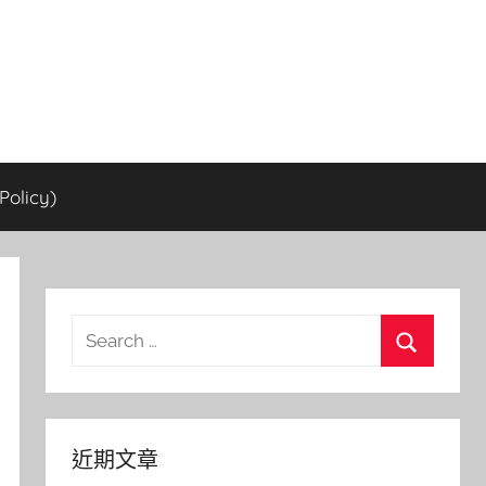
olicy)
Search
for:
Search
近期文章