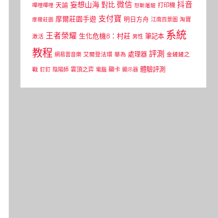
微信
抖音
妄想山海
對比
天諭
打印機
嗶哩嗶哩
怒斬屠龍
支付寶
摩爾莊園手遊
明日方舟
江南百景圖
淘寶
摩爾莊園
系統
王者榮耀
生化危機8：村莊
筆記本
激活
男性
教程
評測
處理器
網易雲音樂
艾爾登法環
華為
金鏟鏟之
體驗評測
顯卡
戰
雲頂之弈
釘釘
陰陽師
電腦
顯示器