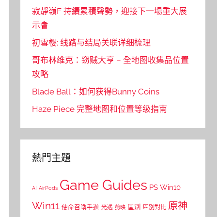
寂靜嶺F 持續累積聲勢，迎接下一場重大展
示會
初雪樱: 线路与结局关联详细梳理
哥布林维克：窃贼大亨 – 全地图收集品位置
攻略
Blade Ball：如何获得Bunny Coins
Haze Piece 完整地图和位置等级指南
熱門主題
Game Guides
PS
Win10
AI
AirPods
Win11
原神
區別
使命召喚手遊
區別對比
光遇
剪映