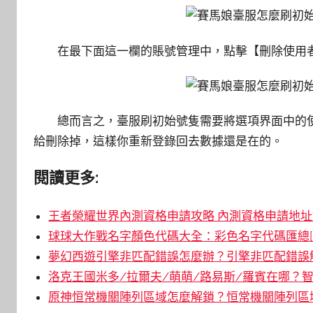
在最下面這一欄的賬號管理中，點擊【刪除使用
總而言之，臺服刷初始號隻需要將選項界面中的
給刪除掉，這樣你重新登錄回去數據還是在的。
閱讀更多:
王者榮耀世界內測資格申請攻略 內測資格申請地址鏈
球球大作戰名字顏色代碼大全：彩色名字代碼匯總[
夢幻西遊引擎非匹配錯誤怎麼辦？引擎非匹配錯誤解
洛克王國米多/拉爾夫/萌萌/路易斯/羅賓在哪？智
原神恒常機關陣列區域怎麼解鎖？恒常機關陣列區域