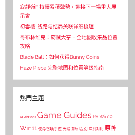
寂靜嶺F 持續累積聲勢，迎接下一場重大展
示會
初雪樱: 线路与结局关联详细梳理
哥布林维克：窃贼大亨 – 全地图收集品位置
攻略
Blade Ball：如何获得Bunny Coins
Haze Piece 完整地图和位置等级指南
熱門主題
Game Guides
PS
Win10
AI
AirPods
Win11
原神
區別
使命召喚手遊
區別對比
光遇
剪映