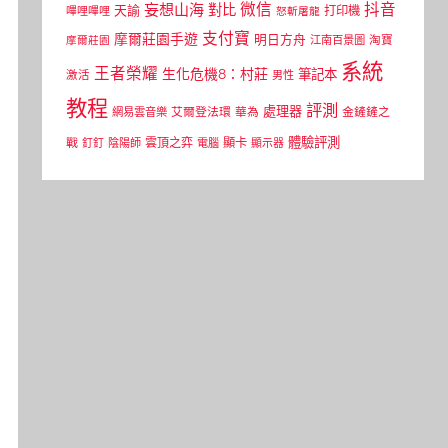
微信
抖音
妄想山海
對比
天諭
打印機
嗶哩嗶哩
怒斬屠龍
支付寶
摩爾莊園手遊
明日方舟
江南百景圖
淘寶
摩爾莊園
系統
王者榮耀
生化危機8：村莊
筆記本
激活
男性
教程
評測
處理器
網易雲音樂
艾爾登法環
華為
金鏟鏟之
體驗評測
顯卡
戰
雲頂之弈
釘釘
陰陽師
電腦
顯示器