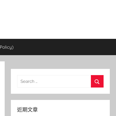
olicy)
Search
for:
Search
近期文章