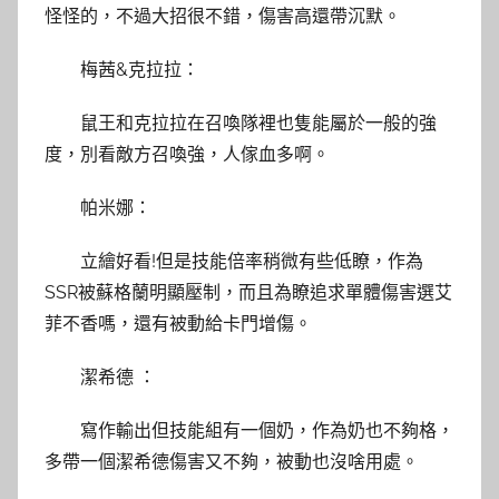
怪怪的，不過大招很不錯，傷害高還帶沉默。
梅茜&克拉拉：
鼠王和克拉拉在召喚隊裡也隻能屬於一般的強
度，別看敵方召喚強，人傢血多啊。
帕米娜：
立繪好看!但是技能倍率稍微有些低瞭，作為
SSR被蘇格蘭明顯壓制，而且為瞭追求單體傷害選艾
菲不香嗎，還有被動給卡門增傷。
潔希德 ：
寫作輸出但技能組有一個奶，作為奶也不夠格，
多帶一個潔希德傷害又不夠，被動也沒啥用處。