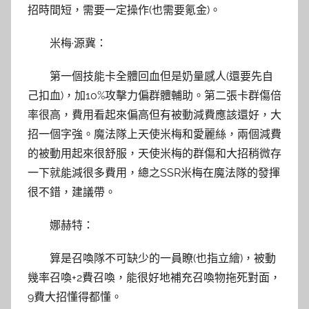
招時間短，需要一定操作(也需要氪金)。
米梅·源冀：
第一個技能卡全體回血但是奶量感人(還要先自
己扣血)，加10%攻擊力偏群體輔助。第二張卡群傷倍
率很高，費用看起來偏高但有被動減費應該還好，大
招一個字強。魔法隊上天使米梅和愛麗絲，兩個減費
的被動用起來很舒服，天使米梅的群傷和大招稍微存
一下就能減很多費用，總之SSR米梅在魔法隊的發揮
很不錯，建議帶。
娜赫特：
算是召喚隊不可缺少的一員瞭(也指立繪)，被動
幾率召喚+2費召喚，能很好地補充召喚物拖死對面，
9費大招懂得都懂。