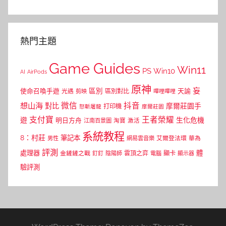
熱門主題
Game Guides
Win11
PS
Win10
AI
AirPods
原神
妄
區別
使命召喚手遊
區別對比
天諭
光遇
剪映
嗶哩嗶哩
微信
抖音
想山海
對比
摩爾莊園手
打印機
怒斬屠龍
摩爾莊園
支付寶
王者榮耀
遊
生化危機
明日方舟
江南百景圖
淘寶
激活
系統教程
8：村莊
筆記本
網易雲音樂
艾爾登法環
華為
男性
評測
體
處理器
顯卡
金鏟鏟之戰
雲頂之弈
釘釘
陰陽師
電腦
顯示器
驗評測