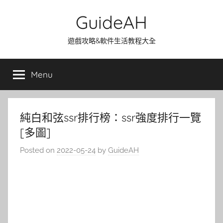
Skip
GuideAH
to
content
遊戲攻略&軟件生活教程大全
Menu
純白和弦ssr排行榜：ssr強度排行一覽
[多圖]
Posted on
2022-05-24
by
GuideAH