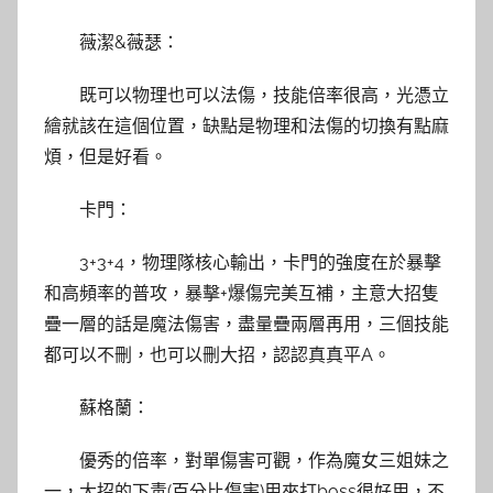
薇潔&薇瑟：
既可以物理也可以法傷，技能倍率很高，光憑立
繪就該在這個位置，缺點是物理和法傷的切換有點麻
煩，但是好看。
卡門：
3+3+4，物理隊核心輸出，卡門的強度在於暴擊
和高頻率的普攻，暴擊+爆傷完美互補，主意大招隻
疊一層的話是魔法傷害，盡量疊兩層再用，三個技能
都可以不刪，也可以刪大招，認認真真平A。
蘇格蘭：
優秀的倍率，對單傷害可觀，作為魔女三姐妹之
一，大招的下毒(百分比傷害)用來打boss很好用，不