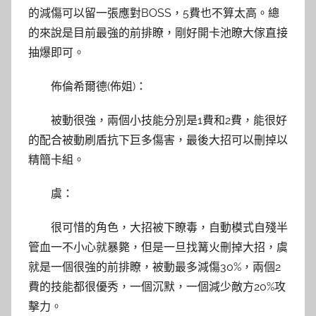
的減傷可以留一張應對BOSS，5費也不算太高。總
的來說是目前最強的前排瞭，剛好開卡池瞭大傢直接
抽爆即可。
佈倫希爾德(佈姐)：
被動很強，兩個小技能分別是1費和2費，能很好
的配合被動刷盾抗下巨多傷害，最後大招可以刪掉以
精簡卡組。
虞：
很可惜的角色，大招被下瞭毒，自動模式自殘半
管血一不小心就暴斃，但是一旦找篝火刪掉大招，虞
就是一個很強的前排瞭，被動最多減傷30%，兩個2
費的技能都很優秀，一個沉默，一個減少敵方20%攻
擊力。