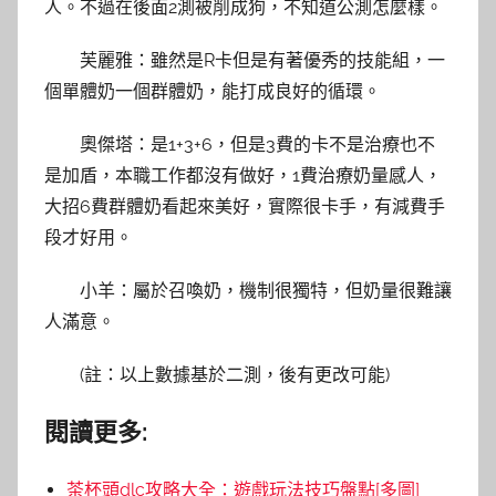
人。不過在後面2測被削成狗，不知道公測怎麼樣。
芙麗雅：雖然是R卡但是有著優秀的技能組，一
個單體奶一個群體奶，能打成良好的循環。
奧傑塔：是1+3+6，但是3費的卡不是治療也不
是加盾，本職工作都沒有做好，1費治療奶量感人，
大招6費群體奶看起來美好，實際很卡手，有減費手
段才好用。
小羊：屬於召喚奶，機制很獨特，但奶量很難讓
人滿意。
(註：以上數據基於二測，後有更改可能)
閱讀更多:
茶杯頭dlc攻略大全：遊戲玩法技巧盤點[多圖]