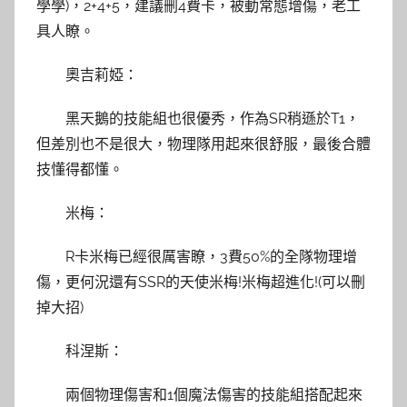
學學)，2+4+5，建議刪4費卡，被動常態增傷，老工
具人瞭。
奧吉莉婭：
黑天鵝的技能組也很優秀，作為SR稍遜於T1，
但差別也不是很大，物理隊用起來很舒服，最後合體
技懂得都懂。
米梅：
R卡米梅已經很厲害瞭，3費50%的全隊物理增
傷，更何況還有SSR的天使米梅!米梅超進化!(可以刪
掉大招)
科涅斯：
兩個物理傷害和1個魔法傷害的技能組搭配起來