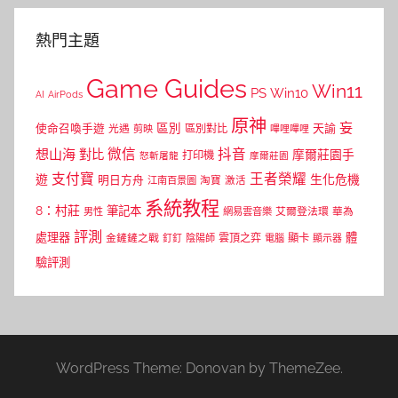
熱門主題
Game Guides
Win11
PS
Win10
AI
AirPods
原神
妄
區別
使命召喚手遊
區別對比
天諭
光遇
剪映
嗶哩嗶哩
微信
抖音
想山海
對比
摩爾莊園手
打印機
怒斬屠龍
摩爾莊園
支付寶
王者榮耀
遊
生化危機
明日方舟
江南百景圖
淘寶
激活
系統教程
8：村莊
筆記本
網易雲音樂
艾爾登法環
華為
男性
評測
體
處理器
顯卡
金鏟鏟之戰
雲頂之弈
釘釘
陰陽師
電腦
顯示器
驗評測
WordPress Theme: Donovan by ThemeZee.