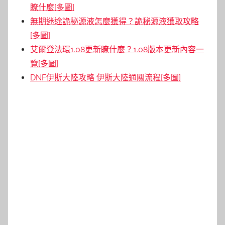
瞭什麼[多圖]
無期迷途詭秘源液怎麼獲得？詭秘源液獲取攻略
[多圖]
艾爾登法環1.08更新瞭什麼？1.08版本更新內容一
覽[多圖]
DNF伊斯大陸攻略 伊斯大陸通關流程[多圖]