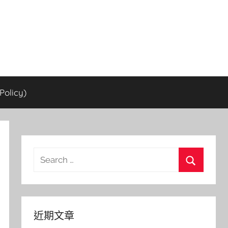
olicy)
Search
for:
Search
近期文章