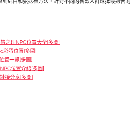
解到純白和弦送禮方法，針對不同的喜歡人群選擇最適合的
慧之理NPC位置大全[多圖]
c彩蛋位置[多圖]
置一覽[多圖]
PC位置介紹[多圖]
接分享[多圖]