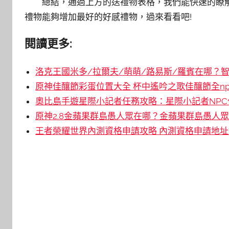
總結，通過上方的送禮物表格，我們能快速的瞭
禮物能夠增加最好的好感禮物，過來看看吧!
閱讀更多:
洛克王國米多/拉爾夫/萌萌/路易斯/羅賓在哪？智
原神佳釀節彩蛋位置大全 杯中遙吟之歌佳釀節全np
奧比島手遊星際小記者任務攻略：星際小記者NPC位
原神2.8金蘋果群島愚人眾在哪？金蘋果群島愚人眾N
王者榮耀世界內測資格申請攻略 內測資格申請地址鏈