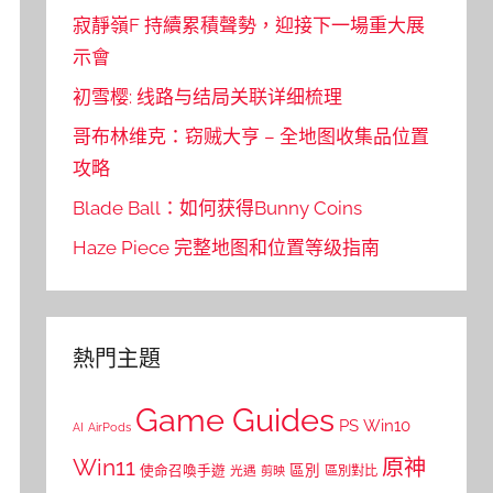
寂靜嶺F 持續累積聲勢，迎接下一場重大展
示會
初雪樱: 线路与结局关联详细梳理
哥布林维克：窃贼大亨 – 全地图收集品位置
攻略
Blade Ball：如何获得Bunny Coins
Haze Piece 完整地图和位置等级指南
熱門主題
Game Guides
PS
Win10
AI
AirPods
Win11
原神
區別
使命召喚手遊
區別對比
光遇
剪映