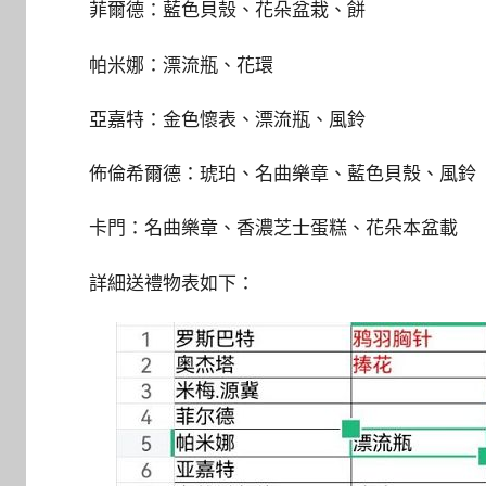
菲爾德：藍色貝殼、花朵盆栽、餅
帕米娜：漂流瓶、花環
亞嘉特：金色懷表、漂流瓶、風鈴
佈倫希爾德：琥珀、名曲樂章、藍色貝殼、風鈴
卡門：名曲樂章、香濃芝士蛋糕、花朵本盆載
詳細送禮物表如下：