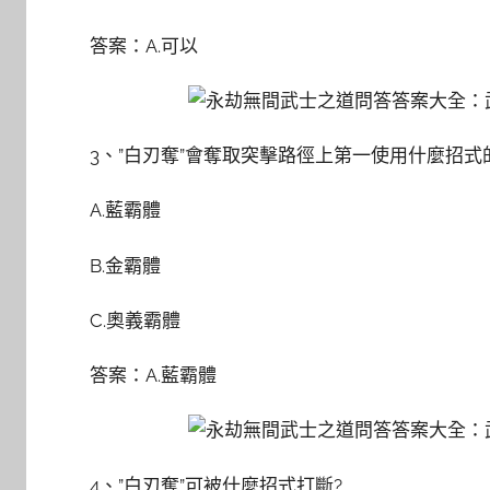
答案：A.可以
3、”白刃奪”會奪取突擊路徑上第一使用什麼招式
A.藍霸體
B.金霸體
C.奧義霸體
答案：A.藍霸體
4、”白刃奪”可被什麼招式打斷?