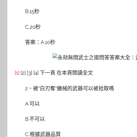
B.15秒
C.20秒
答案：A.10秒
[1]
[2] [3] [4] 下一頁 在本頁閱讀全文
2、被”白刃奪”繳械的武器可以被拾取嗎
A.可以
B.不可以
C.根據武器品質