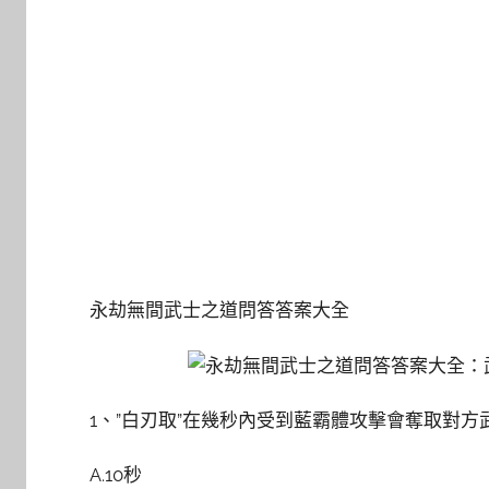
永劫無間武士之道問答答案大全
1、”白刃取”在幾秒內受到藍霸體攻擊會奪取對方
A.10秒