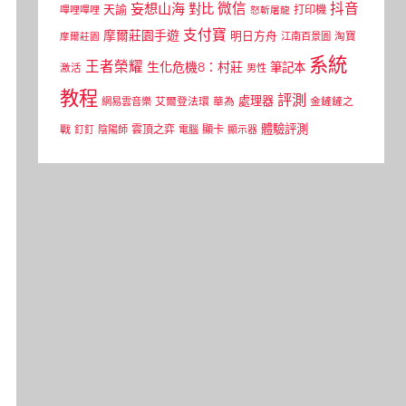
微信
抖音
妄想山海
對比
天諭
打印機
嗶哩嗶哩
怒斬屠龍
支付寶
摩爾莊園手遊
明日方舟
江南百景圖
淘寶
摩爾莊園
系統
王者榮耀
生化危機8：村莊
筆記本
激活
男性
教程
評測
處理器
網易雲音樂
艾爾登法環
華為
金鏟鏟之
體驗評測
顯卡
戰
雲頂之弈
釘釘
陰陽師
電腦
顯示器