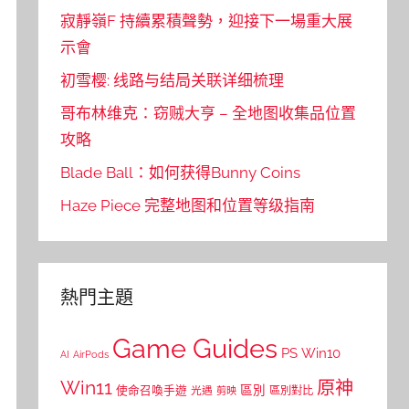
寂靜嶺F 持續累積聲勢，迎接下一場重大展
示會
初雪樱: 线路与结局关联详细梳理
哥布林维克：窃贼大亨 – 全地图收集品位置
攻略
Blade Ball：如何获得Bunny Coins
Haze Piece 完整地图和位置等级指南
熱門主題
Game Guides
PS
Win10
AI
AirPods
Win11
原神
區別
使命召喚手遊
區別對比
光遇
剪映