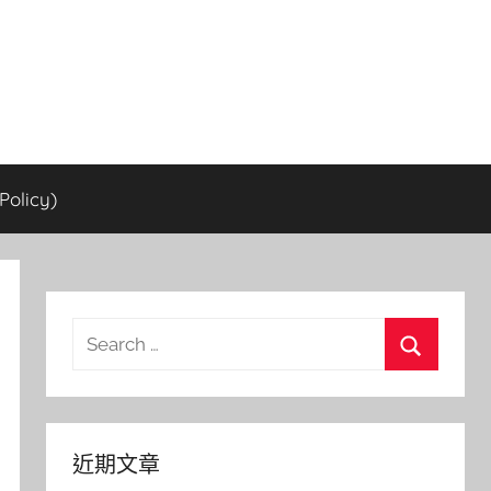
olicy)
Search
for:
Search
近期文章