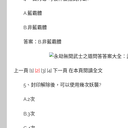
A.藍霸體
B.非藍霸體
答案：B.非藍霸體
上一頁 [1]
[2]
[3] [4] 下一頁 在本頁閱讀全文
5、封印解除後，可以使用幾次妖襲?
A.2次
B.3次
C.4次