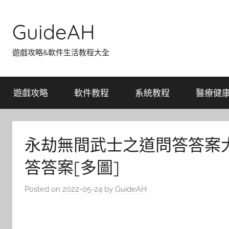
Skip
to
GuideAH
content
遊戲攻略&軟件生活教程大全
遊戲攻略
軟件教程
系統教程
醫療健
永劫無間武士之道問答答案
答答案[多圖]
Posted on
2022-05-24
by
GuideAH