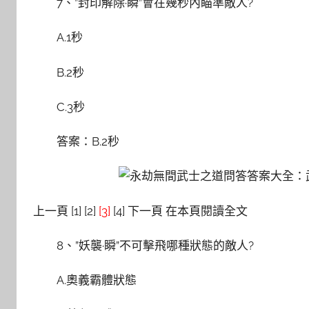
7、”封印解除·瞬”會在幾秒內瞄準敵人?
A.1秒
B.2秒
C.3秒
答案：B.2秒
上一頁 [1] [2]
[3]
[4] 下一頁 在本頁閱讀全文
8、”妖襲·瞬”不可擊飛哪種狀態的敵人?
A.奧義霸體狀態