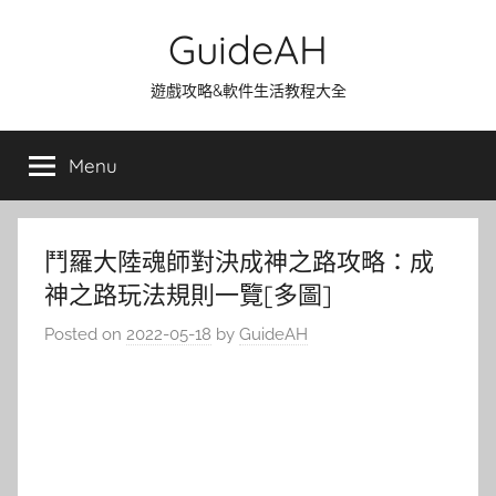
Skip
GuideAH
to
content
遊戲攻略&軟件生活教程大全
Menu
鬥羅大陸魂師對決成神之路攻略：成
神之路玩法規則一覽[多圖]
Posted on
2022-05-18
by
GuideAH