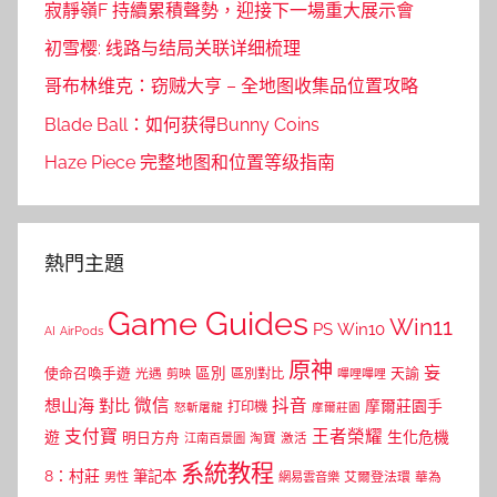
寂靜嶺F 持續累積聲勢，迎接下一場重大展示會
初雪樱: 线路与结局关联详细梳理
哥布林维克：窃贼大亨 – 全地图收集品位置攻略
Blade Ball：如何获得Bunny Coins
Haze Piece 完整地图和位置等级指南
熱門主題
Game Guides
Win11
PS
Win10
AI
AirPods
原神
妄
區別
使命召喚手遊
區別對比
天諭
光遇
剪映
嗶哩嗶哩
微信
抖音
想山海
對比
摩爾莊園手
打印機
怒斬屠龍
摩爾莊園
支付寶
王者榮耀
遊
生化危機
明日方舟
江南百景圖
淘寶
激活
系統教程
8：村莊
筆記本
網易雲音樂
艾爾登法環
華為
男性