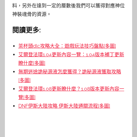
料，另外在達到一定的層數後我們可以獲得對應神位
神裝魂骨的資源。
閱讀更多:
茶杯頭dlc攻略大全：遊戲玩法技巧盤點[多圖]
艾爾登法環1.04更新內容一覽：1.04版本補丁更新
瞭什麼[多圖]
無期迷途詭秘源液怎麼獲得？詭秘源液獲取攻略
[多圖]
艾爾登法環1.08更新瞭什麼？1.08版本更新內容一
覽[多圖]
DNF伊斯大陸攻略 伊斯大陸通關流程[多圖]