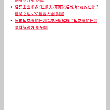
誤解決方法[多圖]
洛克王國米多/拉爾夫/萌萌/路易斯/羅賓在哪？
智慧之理NPC位置大全[多圖]
原神恒常機關陣列區域怎麼解鎖？恒常機關陣列
區域解鎖方法[多圖]