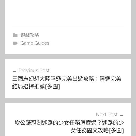
遊戲攻略
Game Guides
文
Previous Post
章
三國志幻想大陸陸遜完美出遊攻略：陸遜完美
導
結局選擇推薦[多圖]
覽
Next Post
坎公騎冠劍迷路的少女任務怎麼過？迷路的少
女任務圖文攻略[多圖]