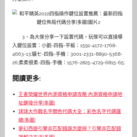
3、為大傢分享一下設置代碼，玩傢可以直接導
入鍵位設置：小劉-四指-平板：1591-4172-1768-
4663-13;貓七-四指-手機：3001-2331-8890-5368-
26;柔柔很柔-四指-手機：1576-2825-4729-6815-65;
閱讀更多:
王者榮耀世界內測資格申請攻略 內測資格申請地
址鏈接分享[多圖]
球球大作戰名字顏色代碼大全：彩色名字代碼匯
總[多圖]
夢幻西遊引擎非匹配錯誤怎麼辦？引擎非匹配錯