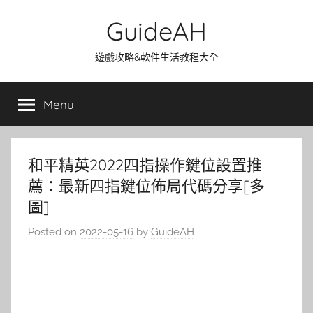
Skip
GuideAH
to
content
遊戲攻略&軟件生活教程大全
Menu
和平精英2022四指操作鍵位設置推
薦：最新四指鍵位佈局代碼分享[多
圖]
Posted on
2022-05-16
by
GuideAH