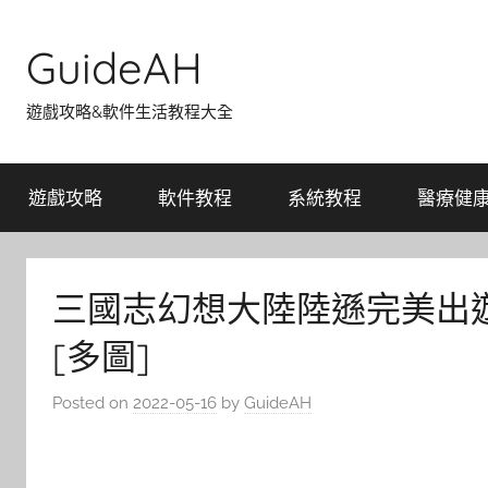
Skip
to
GuideAH
content
遊戲攻略&軟件生活教程大全
遊戲攻略
軟件教程
系統教程
醫療健
三國志幻想大陸陸遜完美出
[多圖]
Posted on
2022-05-16
by
GuideAH