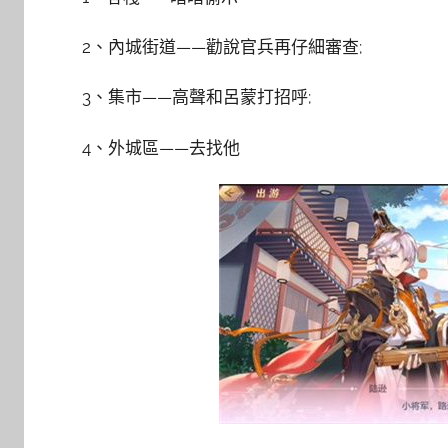
2、內城街道——勸說官兵再仔細審查;
3、集市——高聲和呂蒙打招呼;
4、外城區——去找他