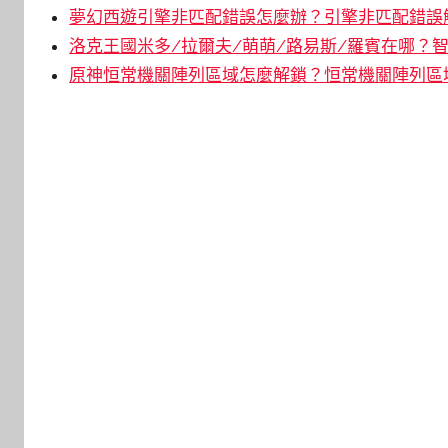
夢幻西遊引擎非匹配錯誤怎麼辦？引擎非匹配錯誤解
洛克王國米多/拉爾夫/萌萌/路易斯/羅賓在哪？智
原神恒常機關陣列區域怎麼解鎖？恒常機關陣列區域