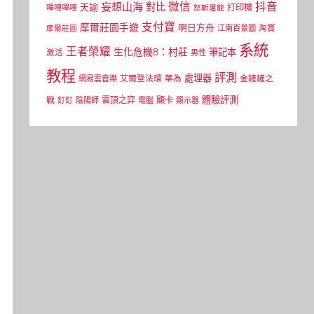
微信
抖音
妄想山海
對比
天諭
打印機
嗶哩嗶哩
怒斬屠龍
支付寶
摩爾莊園手遊
明日方舟
江南百景圖
淘寶
摩爾莊園
系統
王者榮耀
生化危機8：村莊
筆記本
激活
男性
教程
評測
處理器
網易雲音樂
艾爾登法環
華為
金鏟鏟之
體驗評測
顯卡
戰
雲頂之弈
釘釘
陰陽師
電腦
顯示器