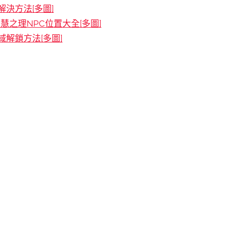
決方法[多圖]
慧之理NPC位置大全[多圖]
解鎖方法[多圖]