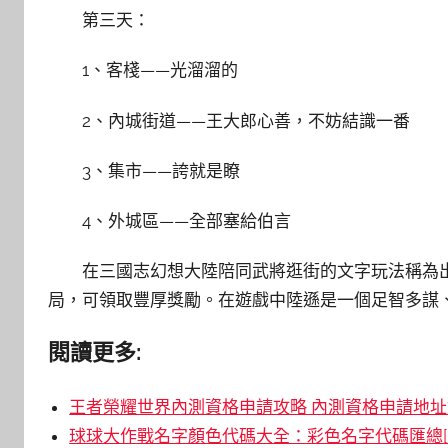
第三天：
1、客棧——光溜溜的
2、內城街道——王大郎心善，不妨結識一番
3、集市——誇就是瞭
4、外城區——全部塞給伯言
在三國志幻想大陸陪同武將逛街的文字玩法稱為
局，可領取豐厚獎勵。在遊戲中陸遜是一個足智多謀
閱讀更多:
王者榮耀世界內測資格申請攻略 內測資格申請地址鏈
球球大作戰名字顏色代碼大全：彩色名字代碼匯總[