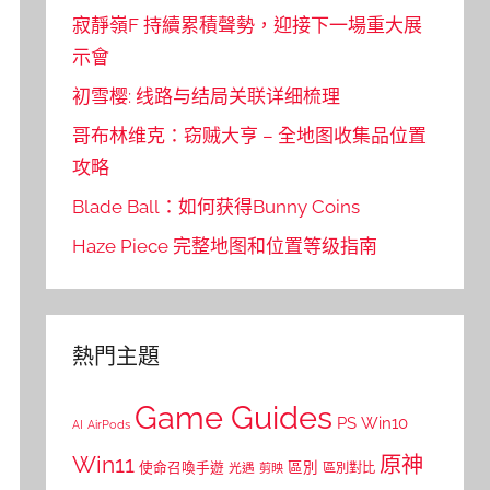
寂靜嶺F 持續累積聲勢，迎接下一場重大展
示會
初雪樱: 线路与结局关联详细梳理
哥布林维克：窃贼大亨 – 全地图收集品位置
攻略
Blade Ball：如何获得Bunny Coins
Haze Piece 完整地图和位置等级指南
熱門主題
Game Guides
PS
Win10
AI
AirPods
Win11
原神
區別
使命召喚手遊
區別對比
光遇
剪映