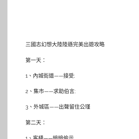
三國志幻想大陸陸遜完美出遊攻略
第一天：
1、內城街道——接受;
2、集市——求助伯言;
3、外城區——出聲留住公瑾
第二天：
1、客棧——暗暗偷示