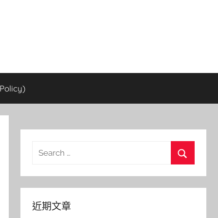
olicy)
Search
for:
Search
近期文章