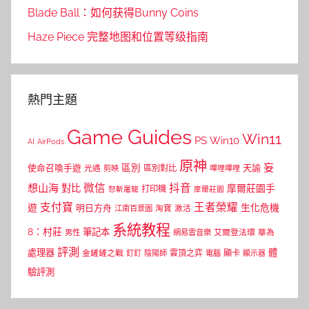
Blade Ball：如何获得Bunny Coins
Haze Piece 完整地图和位置等级指南
熱門主題
Game Guides
Win11
PS
Win10
AI
AirPods
原神
妄
區別
使命召喚手遊
區別對比
天諭
光遇
剪映
嗶哩嗶哩
微信
抖音
想山海
對比
摩爾莊園手
打印機
怒斬屠龍
摩爾莊園
支付寶
王者榮耀
遊
生化危機
明日方舟
江南百景圖
淘寶
激活
系統教程
8：村莊
筆記本
網易雲音樂
艾爾登法環
華為
男性
評測
體
處理器
顯卡
金鏟鏟之戰
雲頂之弈
釘釘
陰陽師
電腦
顯示器
驗評測