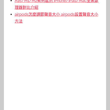
A16/M1/M2有何區別 iPhone/iPad/Mac全系處
理器對比介紹
airpods怎麼調節聲音大小 airpods設置聲音大小
方法