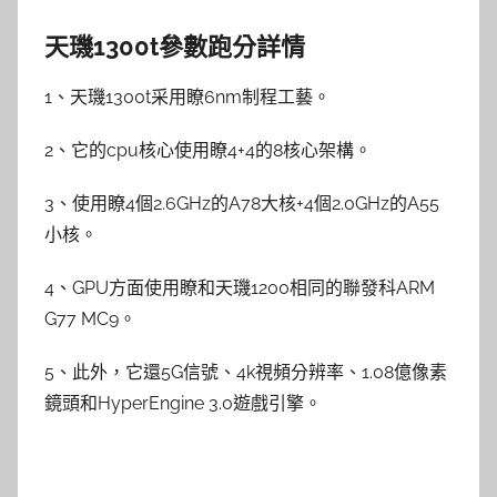
天璣1300t參數跑分詳情
1、天璣1300t采用瞭6nm制程工藝。
2、它的cpu核心使用瞭4+4的8核心架構。
3、使用瞭4個2.6GHz的A78大核+4個2.0GHz的A55
小核。
4、GPU方面使用瞭和天璣1200相同的聯發科ARM
G77 MC9。
5、此外，它還5G信號、4k視頻分辨率、1.08億像素
鏡頭和HyperEngine 3.0遊戲引擎。