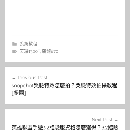
系統教程
天璣1300T
,
驍龍870
文
Previous Post
章
snapchat哭臉特效怎麼拍？哭臉特效拍攝教程
導
[多圖]
覽
Next Post
英雄聯盟手遊3.2體驗服資格怎麼獲得？3.2體驗