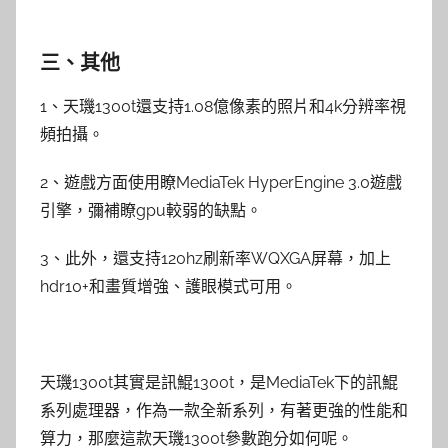
三、其他
1、天璣1300t還支持1.08億像素的照片和4k分辨率視
頻拍攝。
2、遊戲方面使用瞭MediaTek HyperEngine 3.0遊戲
引擎，彌補瞭gpu較弱的缺點。
3、此外，還支持120hz刷新率WQXGA屏幕，加上
hdr10+和畫質增強、護眼模式可用。
天璣1300t其實是訊鯤1300t，是MediaTek下的訊鯤
系列處理器，作為一款全新系列，有著更強的性能和
算力，那麼這款天璣1300t參數跑分如何呢。