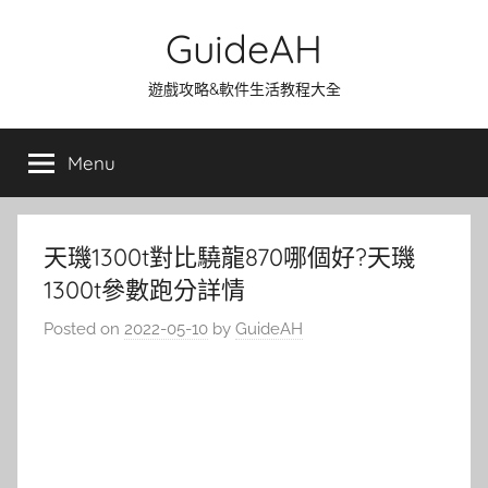
Skip
GuideAH
to
content
遊戲攻略&軟件生活教程大全
Menu
天璣1300t對比驍龍870哪個好?天璣
1300t參數跑分詳情
Posted on
2022-05-10
by
GuideAH