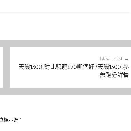
Next Post
天璣1300t對比驍龍870哪個好?天璣1300t參
數跑分詳情
位標示為
*