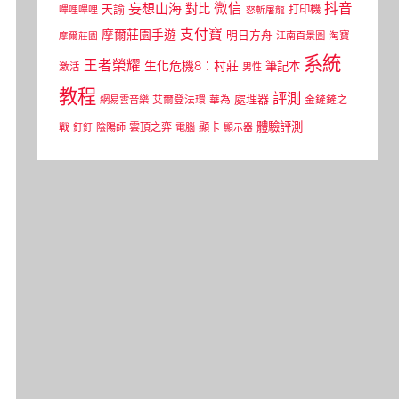
微信
抖音
妄想山海
對比
天諭
打印機
嗶哩嗶哩
怒斬屠龍
支付寶
摩爾莊園手遊
明日方舟
江南百景圖
淘寶
摩爾莊園
系統
王者榮耀
生化危機8：村莊
筆記本
激活
男性
教程
評測
處理器
網易雲音樂
艾爾登法環
華為
金鏟鏟之
體驗評測
顯卡
戰
雲頂之弈
釘釘
陰陽師
電腦
顯示器