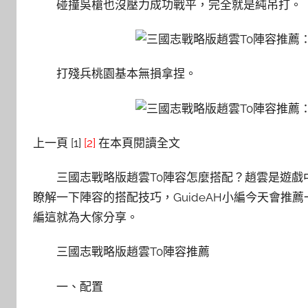
碰撞吳槍也沒壓力成功戰平，完全就是純吊打。
打殘兵桃園基本無損拿捏。
上一頁 [1]
[2]
在本頁閱讀全文
三國志戰略版趙雲T0陣容怎麼搭配？趙雲是遊
瞭解一下陣容的搭配技巧，GuideAH小編今天會
編這就為大傢分享。
三國志戰略版趙雲T0陣容推薦
一、配置