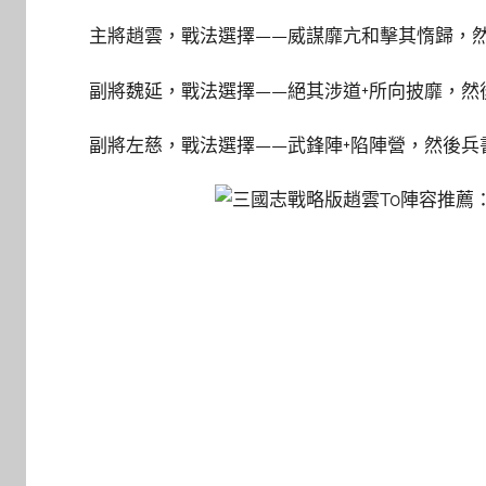
主將趙雲，戰法選擇——威謀靡亢和擊其惰歸，然
副將魏延，戰法選擇——絕其涉道+所向披靡，然後
副將左慈，戰法選擇——武鋒陣+陷陣營，然後兵書