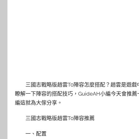
三國志戰略版趙雲T0陣容怎麼搭配？趙雲是遊
瞭解一下陣容的搭配技巧，GuideAH小編今天會
編這就為大傢分享。
三國志戰略版趙雲T0陣容推薦
一、配置