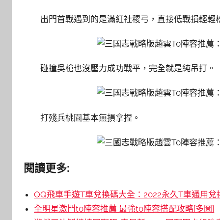
出門首戰遇到的是滿紅社稷弓，直接低戰損輕輕
碰撞吳槍也沒壓力成功戰平，完全就是純吊打。
打殘兵桃園基本無損拿捏。
閱讀更多:
QQ飛車手遊T車兌換碼大全：2022永久T車通用兌
全明星激鬥t0陣容推薦 最強t0陣容搭配攻略[多圖]