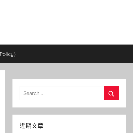
olicy)
Search
for:
Search
近期文章