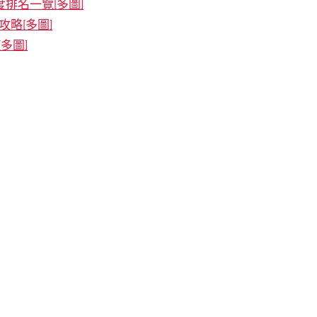
度排名一覽[多圖]
略[多圖]
多圖]