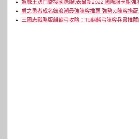
遊戲王決鬥鏈接國際服t表最新2022 國際服卡組強
盾之勇者成名錄浪潮最強陣容推薦 強勢t0陣容搭配攻
三國志戰略版麒麟弓攻略：T0麒麟弓陣容兵書推薦[