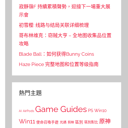
寂靜嶺F 持續累積聲勢，迎接下一場重大展
示會
初雪樱: 线路与结局关联详细梳理
哥布林维克：窃贼大亨 – 全地图收集品位置
攻略
Blade Ball：如何获得Bunny Coins
Haze Piece 完整地图和位置等级指南
熱門主題
Game Guides
PS
Win10
AI
AirPods
Win11
原神
區別
使命召喚手遊
區別對比
光遇
剪映