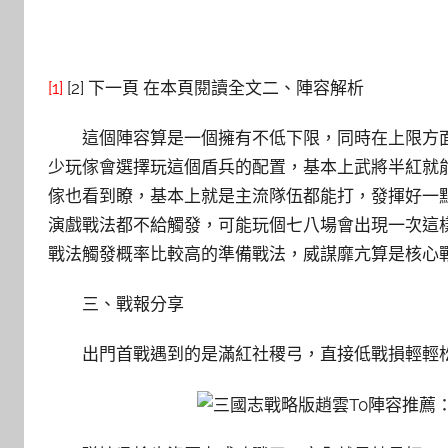
[1]
[2] 下一頁 在本頁閱讀全文二、陣容解析
這個陣容算是一個擁有不低下限，同時在上限方
少玩傢會選擇玩這個盾兵的配置，基本上武將半紅就能
傢也看到瞭，基本上就是主流隊伍都能打，發揮好一
演戲戰法都不給觸發，可能玩個七八場會出現一次這
戰法觸發概率比較高的準備戰法，威謀靡亢算是核心戰
三、戰報分享
出門首戰遇到的是滿紅社稷弓，直接低戰損輕輕