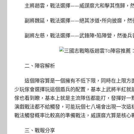
主將趙雲，戰法選擇——威謀靡亢和擊其惰歸，然
副將魏延，戰法選擇——絕其涉道+所向披靡，然後
副將左慈，戰法選擇——武鋒陣+陷陣營，然後兵書
二、陣容解析
這個陣容算是一個擁有不低下限，同時在上限方
少玩傢會選擇玩這個盾兵的配置，基本上武將半紅就能
傢也看到瞭，基本上就是主流隊伍都能打，發揮好一
演戲戰法都不給觸發，可能玩個七八場會出現一次這
戰法觸發概率比較高的準備戰法，威謀靡亢算是核心戰
三、戰報分享