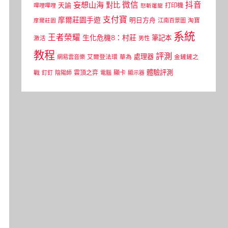
微信
抖音
妄想山海
對比
天諭
打印機
嗶哩嗶哩
怒斬屠龍
支付寶
摩爾莊園手遊
明日方舟
江南百景圖
淘寶
摩爾莊園
系統
王者榮耀
生化危機8：村莊
筆記本
激活
男性
教程
評測
處理器
網易雲音樂
艾爾登法環
華為
金鏟鏟之
體驗評測
顯卡
戰
雲頂之弈
釘釘
陰陽師
電腦
顯示器