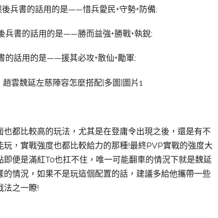
後兵書的話用的是——惜兵愛民+守勢+防備;
兵書的話用的是——勝而益強+勝戰+執銳;
的話用的是——援其必攻+散仙+勵軍;
面也都比較高的玩法，尤其是在登庸令出現之後，還是有不
玩，實戰強度也都比較給力的那種!最終PVP實戰的強度大
點即便是滿紅T0也扛不住，唯一可能翻車的情況下就是魏延
樣的情況，如果不是玩這個配置的話，建議多給他攜帶一些
法之一瞭!