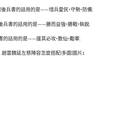
後兵書的話用的是——惜兵愛民+守勢+防備;
兵書的話用的是——勝而益強+勝戰+執銳;
的話用的是——援其必攻+散仙+勵軍;