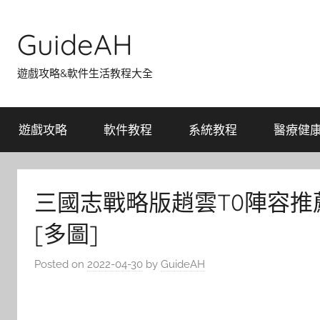
Skip
to
GuideAH
content
遊戲攻略&軟件生活教程大全
遊戲攻略
軟件教程
系統教程
醫療健
三國志戰略版趙雲T0陣容
[多圖]
Posted on
2022-04-30
by
GuideAH