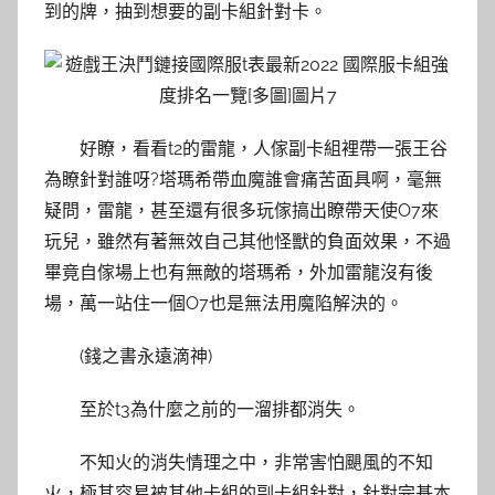
到的牌，抽到想要的副卡組針對卡。
好瞭，看看t2的雷龍，人傢副卡組裡帶一張王谷
為瞭針對誰呀?塔瑪希帶血魔誰會痛苦面具啊，毫無
疑問，雷龍，甚至還有很多玩傢搞出瞭帶天使O7來
玩兒，雖然有著無效自己其他怪獸的負面效果，不過
畢竟自傢場上也有無敵的塔瑪希，外加雷龍沒有後
場，萬一站住一個O7也是無法用魔陷解決的。
(錢之書永遠滴神)
至於t3為什麼之前的一溜排都消失。
不知火的消失情理之中，非常害怕颶風的不知
火，極其容易被其他卡組的副卡組針對，針對完基本