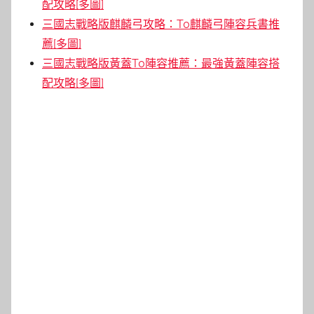
配攻略[多圖]
三國志戰略版麒麟弓攻略：T0麒麟弓陣容兵書推
薦[多圖]
三國志戰略版黃蓋T0陣容推薦：最強黃蓋陣容搭
配攻略[多圖]