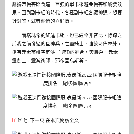
鷹攜帶傷害節食這一巨強的單卡來避免傷害和觸發效
果。回到副卡組的時代，各種副卡組各顯神通，想要
針對誰，就看你們的喜好瞭。
而塔瑪希的紅蓮卡組，也已經今非昔比，除瞭之
前我之前發過的巨神兵，亡靈騎士，強欲哥佈林外，
還有元素英雄空氣俠+血魔D的組合，天巖戶，元素
靈劍士，靈滅術師，邪帝蓋烏斯等。
[1]
[2] [3] 下一頁 在本頁閱讀全文