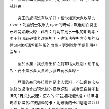
就無瞭。
炎王的處境沒有以前好，當你知道大象攻擊力
1800，死靈騎士攻擊力1900的時候，就能明白炎王
已經開始難受瞭，此外面對現在潮水一般的塔瑪希，
炎王無法戰破或者炸開對面，也無法在對方空場的時
候otk掉塔瑪希那誇張的血量。更別說對面還能用神
宣瞭。
至於水產，我沒看出和之前有啥大區別，也不亂
說，要不是水產太貴瞭我就去玩水產瞭。
登頂的塞巴多拉貢也是出人意料，不知道這次技
能修改過後會出現怎樣的怪獸調整，或者是直接不動
瞭呢?有網友說瞭，這次的KC就如同殘奧會，除瞭塔
瑪希都是各種被削過的卡，削最新的卡和削削過並且