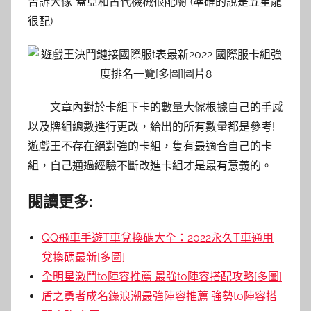
告訴大傢“蓋亞和古代機械很配喲”(準確的說是五星龍
很配)
文章內對於卡組下卡的數量大傢根據自己的手感
以及牌組總數進行更改，給出的所有數量都是參考!
遊戲王不存在絕對強的卡組，隻有最適合自己的卡
組，自己通過經驗不斷改進卡組才是最有意義的。
閱讀更多:
QQ飛車手遊T車兌換碼大全：2022永久T車通用
兌換碼最新[多圖]
全明星激鬥t0陣容推薦 最強t0陣容搭配攻略[多圖]
盾之勇者成名錄浪潮最強陣容推薦 強勢t0陣容搭