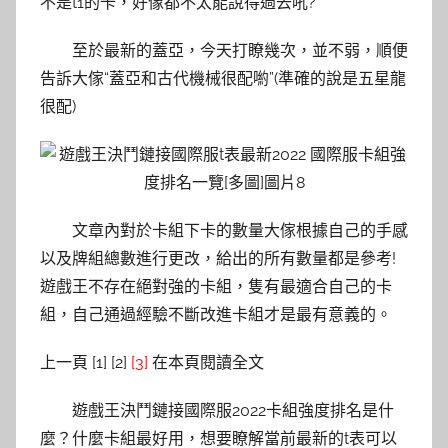
不是t1的卡，好像都不太能說得過去吼?
至於最新的蓋亞，今天打瞭幾次，並不弱，順便
告訴大傢“蓋亞和古代機械很配喲”(準確的說是五星龍
很配)
文章內對於卡組下卡的數量大傢根據自己的手感
以及牌組總數進行更改，給出的所有數量都是參考!
遊戲王不存在絕對強的卡組，隻有最適合自己的卡
組，自己通過經驗不斷改進卡組才是最有意義的。
上一頁 [1] [2]
[3]
在本頁閱讀全文
遊戲王決鬥鏈接國際服2022卡組強度排名是什
麼？什麼卡組最好用，想要瞭解當前最新的t表可以