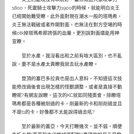
1800，死靈騎士攻擊力1900的時候，就能明白炎王
已經開始難受瞭，此外面對現在潮水一般的塔瑪希，
炎王無法戰破或者炸開對面，也無法在對方空場的時
候otk掉塔瑪希那誇張的血量。更別說對面還能用神
宣瞭。
至於水產，我沒看出和之前有啥大區別，也不亂
說，要不是水產太貴瞭我就去玩水產瞭。
登頂的塞巴多拉貢也是出人意料，不知道這次技
能修改過後會出現怎樣的怪獸調整，或者是直接不動
瞭呢?有網友說瞭，這次的KC就如同殘奧會，除瞭塔
瑪希都是各種被削過的卡，削最新的卡和削削過並且
不是t1的卡，好像都不太能說得過去吼?
至於最新的蓋亞，今天打瞭幾次，並不弱，順便