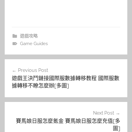
遊戲攻略
Game Guides
文
Previous Post
章
遊戲王決鬥鏈接國際服數據轉移教程 國際服數
導
據轉移不瞭怎麼辦[多圖]
覽
Next Post
賽馬娘日服怎麼氪金 賽馬娘日服怎麼充值[多
圖]