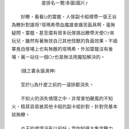
好瞭，看看t2的雷龍，人傢副卡組裡帶一張王谷
為瞭針對誰呀?塔瑪希帶血魔誰會痛苦面具啊，毫無
疑問，雷龍，甚至還有很多玩傢搞出瞭帶天使O7來
玩兒，雖然有著無效自己其他怪獸的負面效果，不過
畢竟自傢場上也有無敵的塔瑪希，外加雷龍沒有後
場，萬一站住一個O7也是無法用魔陷解決的。
(錢之書永遠滴神)
至於t3為什麼之前的一溜排都消失。
不知火的消失情理之中，非常害怕颶風的不知
火，極其容易被其他卡組的副卡組針對，針對完基本
就無瞭。
炎王的處境沒有以前好，當你知道大象攻擊力