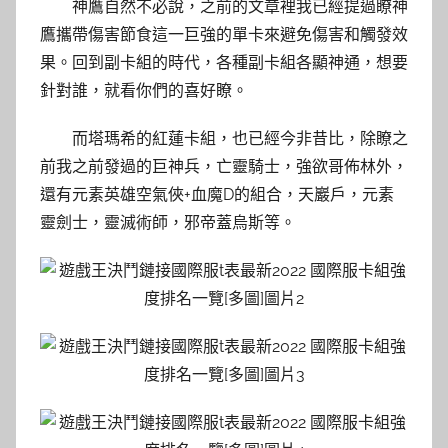
神鷹自然不必說，之前的文章裡我已經提過瞭神
鷹攜帶傷害節食這一巨強的單卡來避免傷害和觸發效
果。回到副卡組的時代，各種副卡組各顯神通，想要
針對誰，就看你們的喜好瞭。
而塔瑪希的紅蓮卡組，也已經今非昔比，除瞭之
前我之前發過的巨神兵，亡靈騎士，強欲哥佈林外，
還有元素英雄空氣俠+血魔D的組合，天巖戶，元素
靈劍士，靈滅術師，邪帝蓋烏斯等。