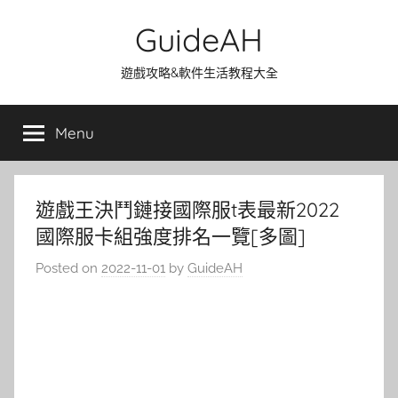
Skip
GuideAH
to
content
遊戲攻略&軟件生活教程大全
Menu
遊戲王決鬥鏈接國際服t表最新2022
國際服卡組強度排名一覽[多圖]
Posted on
2022-11-01
by
GuideAH