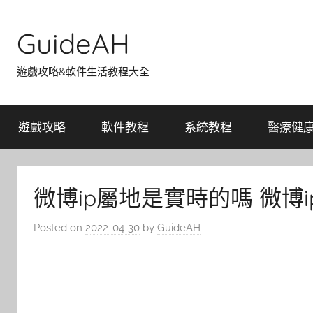
Skip
to
GuideAH
content
遊戲攻略&軟件生活教程大全
遊戲攻略
軟件教程
系統教程
醫療健
微博ip屬地是實時的嗎 微博
Posted on
2022-04-30
by
GuideAH