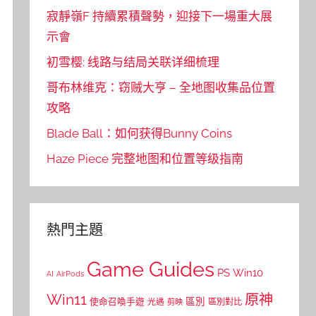
寂靜嶺F 持續累積聲勢，迎接下一場重大展
示會
初雪樱: 线路与结局关联详细梳理
哥布林维克：窃贼大亨 – 全地图收集品位置
攻略
Blade Ball：如何获得Bunny Coins
Haze Piece 完整地图和位置等级指南
熱門主題
Game Guides
PS
Win10
AI
AirPods
Win11
原神
區別
使命召喚手遊
區別對比
光遇
剪映