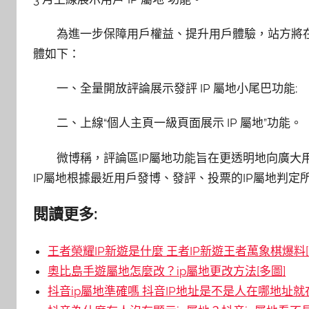
為進一步保障用戶權益、提升用戶體驗，站方將在此
體如下：
一、全量開放評論展示發評 IP 屬地小尾巴功能;
二、上線“個人主頁一級頁面展示 IP 屬地”功能。
微博稱，評論區IP屬地功能旨在更透明地向廣大
IP屬地根據最近用戶發博、發評、投票的IP屬地判定
閱讀更多:
王者榮耀IP新遊是什麼 王者IP新遊王者萬象棋爆料[
奧比島手遊屬地怎麼改？ip屬地更改方法[多圖]
抖音ip屬地準確嗎 抖音IP地址是不是人在哪地址就在