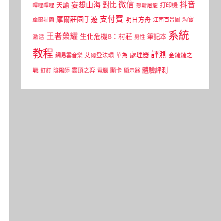
微信
抖音
妄想山海
對比
天諭
打印機
嗶哩嗶哩
怒斬屠龍
支付寶
摩爾莊園手遊
明日方舟
江南百景圖
淘寶
摩爾莊園
系統
王者榮耀
生化危機8：村莊
筆記本
激活
男性
教程
評測
處理器
網易雲音樂
艾爾登法環
華為
金鏟鏟之
體驗評測
顯卡
戰
雲頂之弈
釘釘
陰陽師
電腦
顯示器