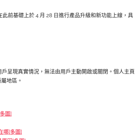
前基礎上於 4 月 28 日進行產品升級和新功能上線，具
用戶呈現真實情況，無法由用戶主動開啟或關閉。個人主頁
所屬地區。
多圖]
哪[多圖]