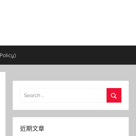
olicy)
Search
for:
Search
近期文章