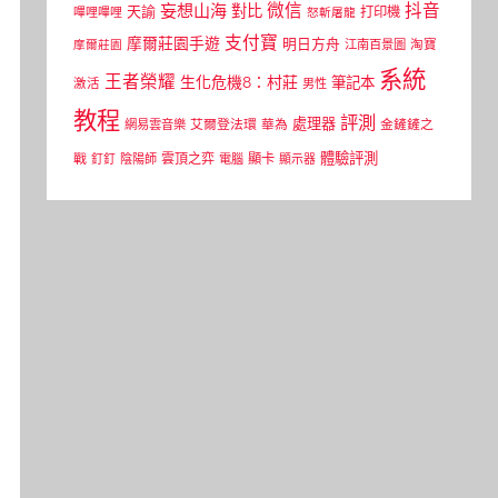
微信
抖音
妄想山海
對比
天諭
打印機
嗶哩嗶哩
怒斬屠龍
支付寶
摩爾莊園手遊
明日方舟
江南百景圖
淘寶
摩爾莊園
系統
王者榮耀
生化危機8：村莊
筆記本
激活
男性
教程
評測
處理器
網易雲音樂
艾爾登法環
華為
金鏟鏟之
體驗評測
顯卡
戰
雲頂之弈
釘釘
陰陽師
電腦
顯示器