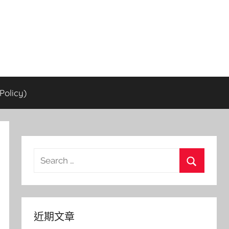
olicy)
Search
for:
Search
近期文章