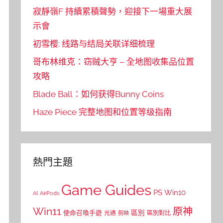
寂靜嶺F 持續累積聲勢，迎接下一場重大展
示會
初雪樱: 线路与结局关联详细梳理
哥布林维克：窃贼大亨 – 全地图收集品位置
攻略
Blade Ball：如何获得Bunny Coins
Haze Piece 完整地图和位置等级指南
熱門主題
Game Guides
PS
Win10
AI
AirPods
Win11
原神
區別
使命召喚手遊
區別對比
光遇
剪映