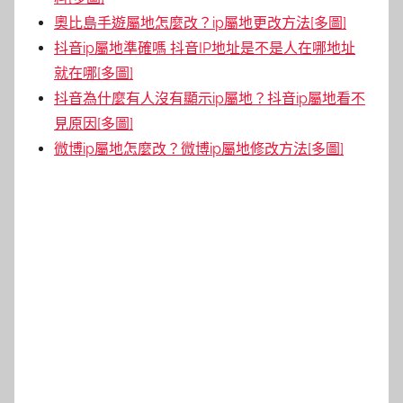
奧比島手遊屬地怎麼改？ip屬地更改方法[多圖]
抖音ip屬地準確嗎 抖音IP地址是不是人在哪地址
就在哪[多圖]
抖音為什麼有人沒有顯示ip屬地？抖音ip屬地看不
見原因[多圖]
微博ip屬地怎麼改？微博ip屬地修改方法[多圖]