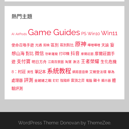
熱門主題
Game Guides
Win11
PS
Win10
AI
AirPods
原神
妄
區別
使命召喚手遊
區別對比
天諭
光遇
剪映
嗶哩嗶哩
微信
抖音
想山海
對比
摩爾莊園手
打印機
怒斬屠龍
摩爾莊園
支付寶
王者榮耀
遊
生化危機
明日方舟
江南百景圖
淘寶
激活
系統教程
8：村莊
筆記本
網易雲音樂
艾爾登法環
華為
男性
評測
體
處理器
顯卡
金鏟鏟之戰
雲頂之弈
釘釘
陰陽師
電腦
顯示器
驗評測
WordPress Theme: Donovan by ThemeZee.