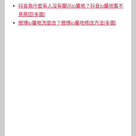
抖音為什麼有人沒有顯示ip屬地？抖音ip屬地看不
見原因[多圖]
微博ip屬地怎麼改？微博ip屬地修改方法[多圖]